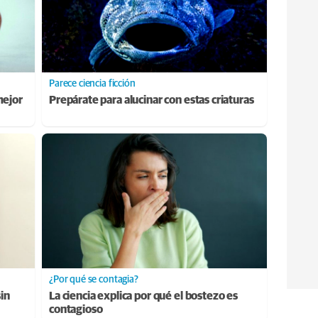
Parece ciencia ficción
mejor
Prepárate para alucinar con estas criaturas
¿Por qué se contagia?
sin
La ciencia explica por qué el bostezo es
contagioso