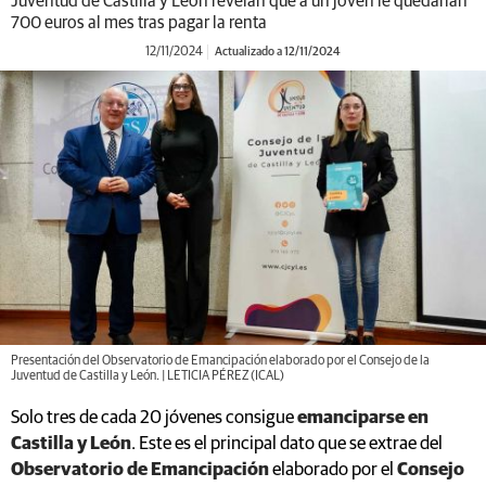
Juventud de Castilla y León revelan que a un joven le quedarían
700 euros al mes tras pagar la renta
12/11/2024
Actualizado a 12/11/2024
Presentación del Observatorio de Emancipación elaborado por el Consejo de la
Juventud de Castilla y León. | LETICIA PÉREZ (ICAL)
Solo tres de cada 20 jóvenes consigue
emanciparse en
Castilla y León
. Este es el principal dato que se extrae del
Observatorio de Emancipación
elaborado por el
Consejo