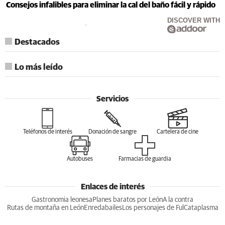
Consejos infalibles para eliminar la cal del baño fácil y rápido
DISCOVER WITH
Destacados
Lo más leído
Servicios
Teléfonos de interés
Donación de sangre
Cartelera de cine
Autobuses
Farmacias de guardia
Enlaces de interés
Gastronomia leonesa
Planes baratos por León
A la contra
Rutas de montaña en León
Enredabailes
Los personajes de Ful
Cataplasma