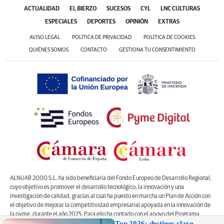
ACTUALIDAD
EL BIERZO
SUCESOS
CYL
LNC CULTURAS
ESPECIALES
DEPORTES
OPINIÓN
EXTRAS
AVISO LEGAL
POLÍTICA DE PRIVACIDAD
POLÍTICA DE COOKIES
QUIÉNES SOMOS
CONTACTO
GESTIONA TU CONSENTIMIENTO
ALNUAR 2000 S.L. ha sido beneficiaria del Fondo Europeo de Desarrollo Regional,
cuyo objetivo es promover el desarrollo tecnológico, la innovación y una
investigación de calidad, gracias al cual ha puesto en marcha un Plan de Acción con
el objetivo de mejorar la competitividad empresarial apoyada en la innovación de
la pyme, durante el año 2025. Para ello ha contado con el apoyo del Programa
Top 2026: destinos clave
Pyme Innova de la Cámara de Comercio de León
#EuropaSeSiente”