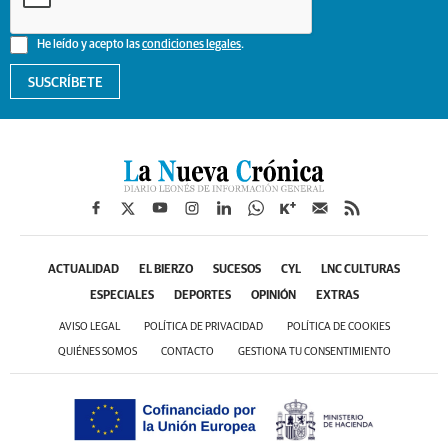
He leído y acepto las
condiciones legales
.
SUSCRÍBETE
ACTUALIDAD
EL BIERZO
SUCESOS
CYL
LNC CULTURAS
ESPECIALES
DEPORTES
OPINIÓN
EXTRAS
AVISO LEGAL
POLÍTICA DE PRIVACIDAD
POLÍTICA DE COOKIES
QUIÉNES SOMOS
CONTACTO
GESTIONA TU CONSENTIMIENTO