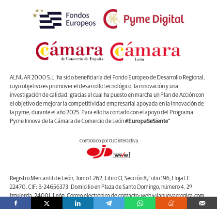
ALNUAR 2000 S.L. ha sido beneficiaria del Fondo Europeo de Desarrollo Regional,
cuyo objetivo es promover el desarrollo tecnológico, la innovación y una
investigación de calidad, gracias al cual ha puesto en marcha un Plan de Acción con
el objetivo de mejorar la competitividad empresarial apoyada en la innovación de
la pyme, durante el año 2025. Para ello ha contado con el apoyo del Programa
Pyme Innova de la Cámara de Comercio de León
#EuropaSeSiente”
Controlado por OJDinteractiva
Registro Mercantil de León, Tomo 1.262, Libro O, Sección 8,Folio 196, Hoja LE
22470. CIF: B-24656373. Domicilio en Plaza de Santo Domingo, número 4, 2º
izquierda, 24001, León. Correo electrónico de contacto: web@lanuevacronica.com.
Copyright © ALNUAR 2000 S.L. (LA NUEVA CRÓNICA). Incluye contenidos de la
empresa, de empresas del grupo o de terceros.