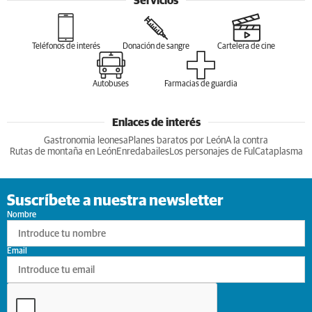
Servicios
Teléfonos de interés
Donación de sangre
Cartelera de cine
Autobuses
Farmacias de guardia
Enlaces de interés
Gastronomia leonesa
Planes baratos por León
A la contra
Rutas de montaña en León
Enredabailes
Los personajes de Ful
Cataplasma
Suscríbete a nuestra newsletter
Nombre
Email