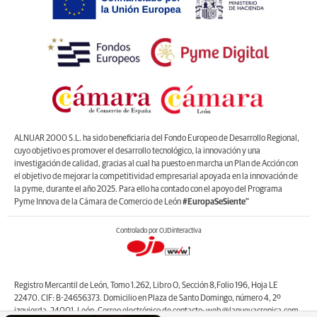
ALNUAR 2000 S.L. ha sido beneficiaria del Fondo Europeo de Desarrollo Regional,
cuyo objetivo es promover el desarrollo tecnológico, la innovación y una
investigación de calidad, gracias al cual ha puesto en marcha un Plan de Acción con
el objetivo de mejorar la competitividad empresarial apoyada en la innovación de
la pyme, durante el año 2025. Para ello ha contado con el apoyo del Programa
Pyme Innova de la Cámara de Comercio de León
#EuropaSeSiente”
Controlado por OJDinteractiva
Registro Mercantil de León, Tomo 1.262, Libro O, Sección 8,Folio 196, Hoja LE
22470. CIF: B-24656373. Domicilio en Plaza de Santo Domingo, número 4, 2º
izquierda, 24001, León. Correo electrónico de contacto: web@lanuevacronica.com.