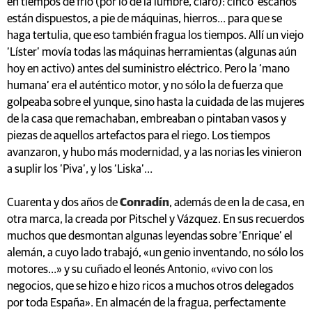
en tiempos de frío (por lo de la lumbre, claro): cinco ‘escaños’
están dispuestos, a pie de máquinas, hierros… para que se
haga tertulia, que eso también fragua los tiempos. Allí un viejo
‘Líster’ movía todas las máquinas herramientas (algunas aún
hoy en activo) antes del suministro eléctrico. Pero la ‘mano
humana’ era el auténtico motor, y no sólo la de fuerza que
golpeaba sobre el yunque, sino hasta la cuidada de las mujeres
de la casa que remachaban, embreaban o pintaban vasos y
piezas de aquellos artefactos para el riego. Los tiempos
avanzaron, y hubo más modernidad, y a las norias les vinieron
a suplir los ’Piva’, y los ‘Liska’…
Cuarenta y dos años de
Conradín
, además de en la de casa, en
otra marca, la creada por Pitschel y Vázquez. En sus recuerdos
muchos que desmontan algunas leyendas sobre ‘Enrique’ el
alemán, a cuyo lado trabajó, «un genio inventando, no sólo los
motores…» y su cuñado el leonés Antonio, «vivo con los
negocios, que se hizo e hizo ricos a muchos otros delegados
por toda España». En almacén de la fragua, perfectamente