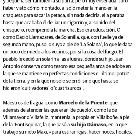
y pequeña ser también la su burra, pero muy enseñada. Juro
haber visto cómo montado, al sólo meter la mano en la
chaqueta para sacar la petaca, sin nada decirla, ella paraba
hasta que acababa él de liar un cigarrín y, al sonido del
chisquero, reemprendía la marcha. Eso era educación. O
como Dacio Llamazares, de Solanilla, que, con fuelle ya de
segunda mano, puso lo suyo a pie de ‘La Solana’, lo que le daba
un poco de miedo a los vecinos, por si la cosa del fuego. El
pueblo le cedió un solarín a las afueras, donde su hijo Juan
Antonio conserva como tesoro esa pequeña arca de adobe en
la que se mantiene en perfectas condiciones el último ‘potro’
de la tierra, y en la que no sólo se erró, sino que hasta se
hicieron ‘cultivadores’ o ‘cuatrisurcos’.
Maestros de fragua, como
Marcelo de la Puente
, que
además de atender las que eran ‘de pueblo’, como la de
Villamayor o Villafeliz, mantenía la propia en Villalboñe, a pie
de la ‘Fontisquina’, la que pasó a
su hijo Dámaso,
en la que
trabajó su nieto Maxi, «para estirar rejas, hacer hoces, hociles,