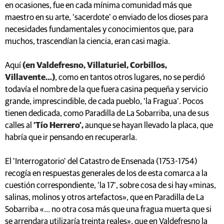
en ocasiones, fue en cada mínima comunidad más que
maestro en su arte, ‘sacerdote’ o enviado de los dioses para
necesidades fundamentales y conocimientos que, para
muchos, trascendían la ciencia, eran casi magia.
Aquí
(en Valdefresno, Villaturiel, Corbillos,
Villavente…)
, como en tantos otros lugares, no se perdió
todavía el nombre de la que fuera casina pequeña y servicio
grande, imprescindible, de cada pueblo, ‘la Fragua’. Pocos
tienen dedicada, como Paradilla de La Sobarriba, una de sus
calles al
‘Tío Herrero’,
aunque se hayan llevado la placa, que
habría que ir pensando en recuperarla.
El ‘Interrogatorio’ del Catastro de Ensenada (1753-1754)
recogía en respuestas generales de los de esta comarca a la
cuestión correspondiente, ‘la 17’, sobre cosa de si hay «minas,
salinas, molinos y otros artefactos», que en Paradilla de La
Sobarriba «… no otra cosa más que una fragua muerta que si
se arrendara utilizaría treinta reales», que en Valdefresno la