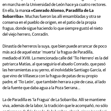
en marcha en la Universidad de León hace ya cuatro rectores.
En ella, la mar
ca «Conrado Alonso, Paradilla de La
Sobarriba»
. Muchas fueron las allí ensambladas y otra se
conserva en el pueblo de origen, en el patio de la propia
fragua, donde sigue haciendo lo que siempre gustó el nieto
del viejo herrero, Conradín.
Dinastía de herreros la suya, que bien puede arrancar de poco
más acá de aquel estar ‘muerta’ la fragua de Paradilla,
mediado el XVIII. La mencionada calle del ‘Tío Herrero’ es la del
patriarca Matías, al que seguiría el abuelo Conrado, que pasó
las herramientas a su yerno, el inolvidable Santiago García, el
que vino de Villaseca con la fragua de patas de su propio
padre, el ‘Tío León’, que también herrara a pie de casa, al lado
de la fuente que daba agua a la Poza Serrana…
La de Paradilla es ‘la Fragua’ de La Sobarriba. Allí se mantiene
viva, además de la labor, la tradición que le acompañó, no sólo