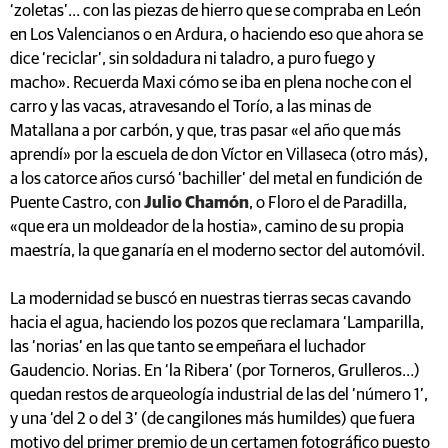
‘zoletas’… con las piezas de hierro que se compraba en León
en Los Valencianos o en Ardura, o haciendo eso que ahora se
dice ‘reciclar’, sin soldadura ni taladro, a puro fuego y
macho». Recuerda Maxi cómo se iba en plena noche con el
carro y las vacas, atravesando el Torío, a las minas de
Matallana a por carbón, y que, tras pasar «el año que más
aprendí» por la escuela de don Víctor en Villaseca (otro más),
a los catorce años cursó ‘bachiller’ del metal en fundición de
Puente Castro, con
Julio Chamón
, o Floro el de Paradilla,
«que era un moldeador de la hostia», camino de su propia
maestría, la que ganaría en el moderno sector del automóvil.
La modernidad se buscó en nuestras tierras secas cavando
hacia el agua, haciendo los pozos que reclamara ‘Lamparilla,
las ‘norias’ en las que tanto se empeñara el luchador
Gaudencio. Norias. En ‘la Ribera’ (por Torneros, Grulleros…)
quedan restos de arqueología industrial de las del ‘número 1’,
y una ‘del 2 o del 3’ (de cangilones más humildes) que fuera
motivo del primer premio de un certamen fotográfico puesto