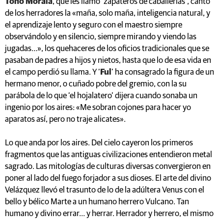
Toño Morala
, que les llamó ‘zapateros de caballerías’, cantó
de los herradores la «maña, solo maña, inteligencia natural, y
el aprendizaje lento y seguro con el maestro siempre
observándolo y en silencio, siempre mirando y viendo las
jugadas…», los quehaceres de los oficios tradicionales que se
pasaban de padres a hijos y nietos, hasta que lo de esa vida en
el campo perdió su llama. Y ‘
Ful
’ ha consagrado la figura de un
hermano menor, o cuñado pobre del gremio, con la su
parábola de lo que ‘el hojalatero’ dijera cuando sonaba un
ingenio por los aires: «Me sobran cojones para hacer yo
aparatos así, pero no traje alicates».
Lo que anda por los aires. Del cielo cayeron los primeros
fragmentos que las antiguas civilizaciones entendieron metal
sagrado. Las mitologías de culturas diversas convergieron en
poner al lado del fuego forjador a sus dioses. El arte del divino
Velázquez llevó el trasunto de lo de la adúltera Venus con el
bello y bélico Marte a un humano herrero Vulcano. Tan
humano y divino errar… y herrar. Herrador y herrero, el mismo