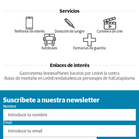
Servicios
Teléfonos de interés
Donación de sangre
Cartelera de cine
Autobuses
Farmacias de guardia
Enlaces de interés
Gastronomia leonesa
Planes baratos por León
A la contra
Rutas de montaña en León
Enredabailes
Los personajes de Ful
Cataplasma
Suscríbete a nuestra newsletter
Nombre
Email