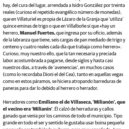
hay, del cura del lugar, arrendada a Isidro González por treinta
reales (curioso el repetido evangélico número de monedas),
que en Villaturiel es propia de Lázaro de la Granja que ‘utiliza’
quince eminas de trigo o que en Villalboñe sí que «hay un
herrero,
Manuel Fuertes,
que ingresa por su oficio, además
de la labranza que tiene, seis cargas de pan mediado de trigo y
centeno y cuatro reales cada día que trabaja como herrero».
Curioso, muy nuestro ello, que la tan necesaria y preciada
labor acostumbrada a pagarse, desde siglos y hasta casi
nuestros días, a través de ‘avenencias’, en muchos casos
(como lo recordaba Dioni el del Cea), tanto en aquellas vegas
como en estos páramos, se hiciera atropando barreduras de
paneras para dar lo debido al herrero o herrador.
Herradores como
Emiliano el de Villaseca, ‘Milianón’, que
el vecino era ‘Milianín’
. Él calzó de herraduras y callos
ganado que venía por los caminos de todo el municipio. Tipo
grande en todo el ser y sentido le gustaba usar boina pequeña