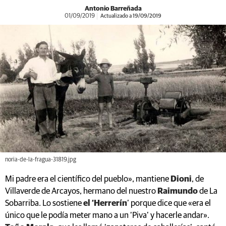
Antonio Barreñada
01/09/2019
Actualizado a 19/09/2019
noria-de-la-fragua-31819.jpg
Mi padre era el científico del pueblo», mantiene
Dioni
, de
Villaverde de Arcayos, hermano del nuestro
Raimundo
de La
Sobarriba. Lo sostiene
el ‘Herrerín
’ porque dice que «era el
único que le podía meter mano a un ‘Piva’ y hacerle andar».