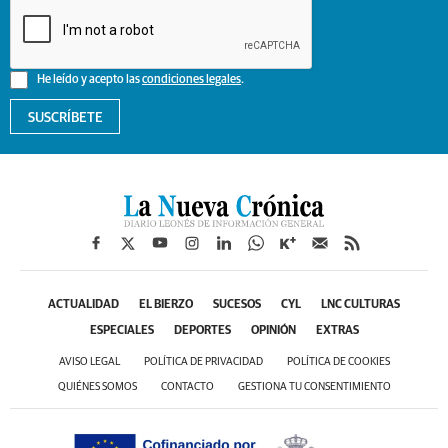
He leído y acepto las
condiciones legales
.
SUSCRÍBETE
ACTUALIDAD
EL BIERZO
SUCESOS
CYL
LNC CULTURAS
ESPECIALES
DEPORTES
OPINIÓN
EXTRAS
AVISO LEGAL
POLÍTICA DE PRIVACIDAD
POLÍTICA DE COOKIES
QUIÉNES SOMOS
CONTACTO
GESTIONA TU CONSENTIMIENTO