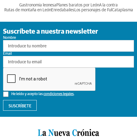
Gastronomia leonesa
Planes baratos por León
A la contra
Rutas de montaña en León
Enredabailes
Los personajes de Ful
Cataplasma
Suscríbete a nuestra newsletter
Nombre
Email
He leído y acepto las
condiciones legales
.
SUSCRÍBETE