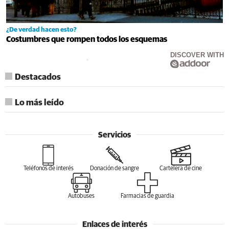
¿De verdad hacen esto?
Costumbres que rompen todos los esquemas
DISCOVER WITH
Destacados
Lo más leído
Servicios
Teléfonos de interés
Donación de sangre
Cartelera de cine
Autobuses
Farmacias de guardia
Enlaces de interés