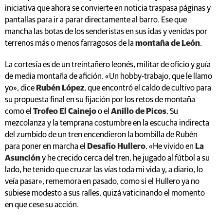
iniciativa que ahora se convierte en noticia traspasa páginas y
pantallas para ir a parar directamente al barro. Ese que
mancha las botas de los senderistas en sus idas y venidas por
terrenos más o menos farragosos de la
montaña de León
.
La cortesía es de un treintañero leonés, militar de oficio y guía
de media montaña de afición. «Un hobby-trabajo, que le llamo
yo», dice
Rubén López
, que encontró el caldo de cultivo para
su propuesta final en su fijación por los retos de montaña
como el
Trofeo El Cainejo
o el
Anillo de Picos
. Su
mezcolanza y la temprana costumbre en la escucha indirecta
del zumbido de un tren encendieron la bombilla de Rubén
para poner en marcha el
Desafío Hullero
. «He vivido en
La
Asunción
y he crecido cerca del tren, he jugado al fútbol a su
lado, he tenido que cruzar las vías toda mi vida y, a diario, lo
veía pasar», rememora en pasado, como si el Hullero ya no
subiese modesto a sus raíles, quizá vaticinando el momento
en que cese su acción.