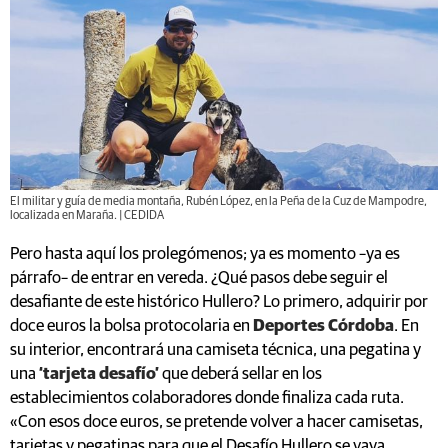
El militar y guía de media montaña, Rubén López, en la Peña de la Cuz de Mampodre,
localizada en Maraña. | CEDIDA
Pero hasta aquí los prolegómenos; ya es momento –ya es
párrafo– de entrar en vereda. ¿Qué pasos debe seguir el
desafiante de este histórico Hullero? Lo primero, adquirir por
doce euros la bolsa protocolaria en
Deportes Córdoba
. En
su interior, encontrará una camiseta técnica, una pegatina y
una
‘tarjeta desafío’
que deberá sellar en los
establecimientos colaboradores donde finaliza cada ruta.
«Con esos doce euros, se pretende volver a hacer camisetas,
tarjetas y pegatinas para que el Desafío Hullero se vaya