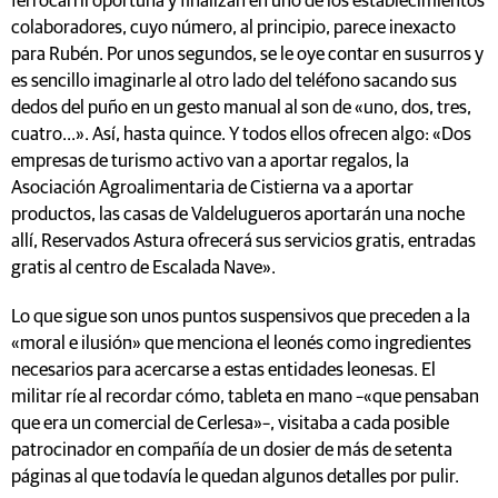
ferrocarril oportuna y finalizan en uno de los establecimientos
colaboradores, cuyo número, al principio, parece inexacto
para Rubén. Por unos segundos, se le oye contar en susurros y
es sencillo imaginarle al otro lado del teléfono sacando sus
dedos del puño en un gesto manual al son de «uno, dos, tres,
cuatro...». Así, hasta quince. Y todos ellos ofrecen algo: «Dos
empresas de turismo activo van a aportar regalos, la
Asociación Agroalimentaria de Cistierna va a aportar
productos, las casas de Valdelugueros aportarán una noche
allí, Reservados Astura ofrecerá sus servicios gratis, entradas
gratis al centro de Escalada Nave».
Lo que sigue son unos puntos suspensivos que preceden a la
«moral e ilusión» que menciona el leonés como ingredientes
necesarios para acercarse a estas entidades leonesas. El
militar ríe al recordar cómo, tableta en mano –«que pensaban
que era un comercial de Cerlesa»–, visitaba a cada posible
patrocinador en compañía de un dosier de más de setenta
páginas al que todavía le quedan algunos detalles por pulir.