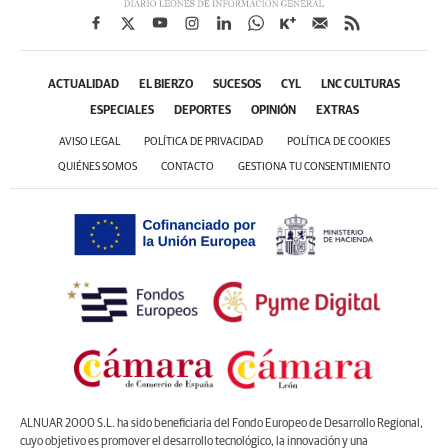
ACTUALIDAD
EL BIERZO
SUCESOS
CYL
LNC CULTURAS
ESPECIALES
DEPORTES
OPINIÓN
EXTRAS
AVISO LEGAL
POLÍTICA DE PRIVACIDAD
POLÍTICA DE COOKIES
QUIÉNES SOMOS
CONTACTO
GESTIONA TU CONSENTIMIENTO
ALNUAR 2000 S.L. ha sido beneficiaria del Fondo Europeo de Desarrollo Regional,
cuyo objetivo es promover el desarrollo tecnológico, la innovación y una