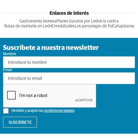
Enlaces de interés
Gastronomia leonesa
Planes baratos por León
A la contra
Rutas de montaña en León
Enredabailes
Los personajes de Ful
Cataplasma
Suscríbete a nuestra newsletter
Nombre
Email
He leído y acepto las
condiciones legales
.
SUSCRÍBETE