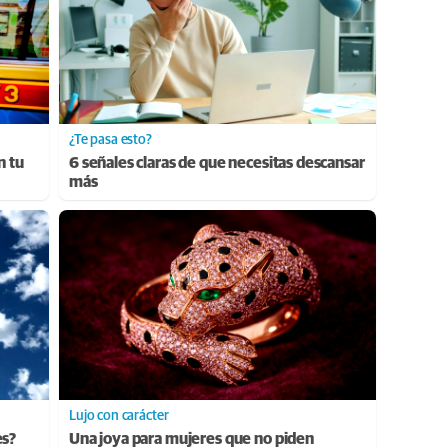
¿Te pasa esto?
n tu
6 señales claras de que necesitas descansar
más
Lujo con carácter
es?
Una joya para mujeres que no piden