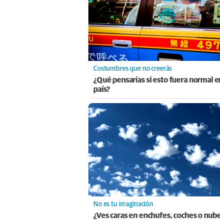
Costumbres que no creerás
¿Qué pensarías si esto fuera normal e
país?
No es tu imaginación
¿Ves caras en enchufes, coches o nub