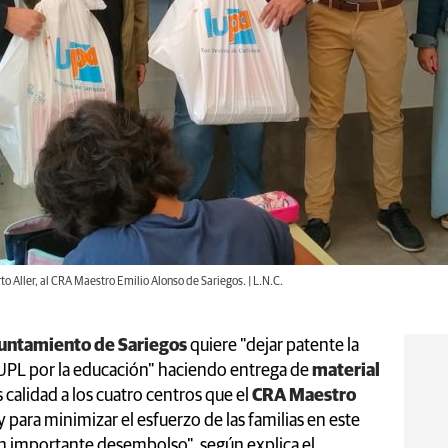
to Aller, al CRA Maestro Emilio Alonso de Sariegos. | L.N.C.
untamiento de Sariegos
quiere "dejar patente la
 UPL por la educación" haciendo entrega de
material
 calidad a los cuatro centros que el
CRA Maestro
y para minimizar el esfuerzo de las familias en este
un importante desembolso", según explica el