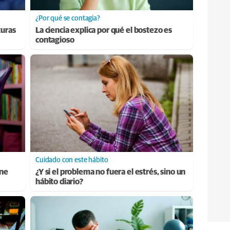
¿Por qué se contagia?
turas
La ciencia explica por qué el bostezo es
contagioso
Cuidado con este hábito
ene
¿Y si el problema no fuera el estrés, sino un
hábito diario?