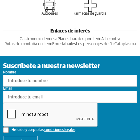
Autobuses
Farmacias de guardia
Enlaces de interés
Gastronomia leonesa
Planes baratos por León
A la contra
Rutas de montaña en León
Enredabailes
Los personajes de Ful
Cataplasma
Suscríbete a nuestra newsletter
Nombre
Email
He leído y acepto las
condiciones legales
.