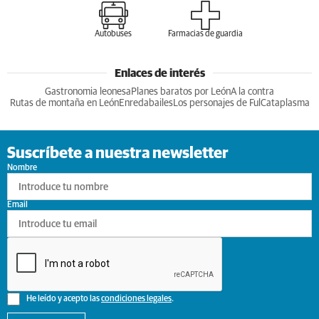
Autobuses
Farmacias de guardia
Enlaces de interés
Gastronomia leonesa
Planes baratos por León
A la contra
Rutas de montaña en León
Enredabailes
Los personajes de Ful
Cataplasma
Suscríbete a nuestra newsletter
Nombre
Email
He leído y acepto las
condiciones legales
.