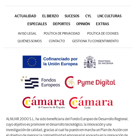
ACTUALIDAD
EL BIERZO
SUCESOS
CYL
LNC CULTURAS
ESPECIALES
DEPORTES
OPINIÓN
EXTRAS
AVISO LEGAL
POLÍTICA DE PRIVACIDAD
POLÍTICA DE COOKIES
QUIÉNES SOMOS
CONTACTO
GESTIONA TU CONSENTIMIENTO
ALNUAR 2000 S.L. ha sido beneficiaria del Fondo Europeo de Desarrollo Regional,
cuyo objetivo es promover el desarrollo tecnológico, la innovación y una
investigación de calidad, gracias al cual ha puesto en marcha un Plan de Acción con
el objetivo de mejorar la competitividad empresarial apoyada en la innovación de