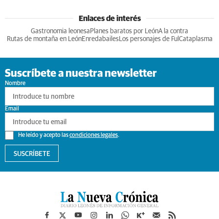
Enlaces de interés
Gastronomia leonesa
Planes baratos por León
A la contra
Rutas de montaña en León
Enredabailes
Los personajes de Ful
Cataplasma
Suscríbete a nuestra newsletter
Nombre
Email
He leído y acepto las
condiciones legales
.
SUSCRÍBETE