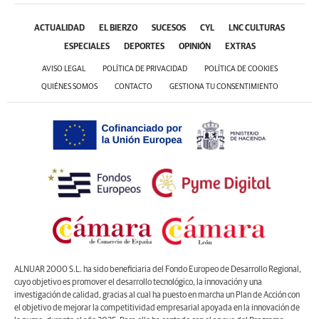
ACTUALIDAD
EL BIERZO
SUCESOS
CYL
LNC CULTURAS
ESPECIALES
DEPORTES
OPINIÓN
EXTRAS
AVISO LEGAL
POLÍTICA DE PRIVACIDAD
POLÍTICA DE COOKIES
QUIÉNES SOMOS
CONTACTO
GESTIONA TU CONSENTIMIENTO
ALNUAR 2000 S.L. ha sido beneficiaria del Fondo Europeo de Desarrollo Regional,
cuyo objetivo es promover el desarrollo tecnológico, la innovación y una
investigación de calidad, gracias al cual ha puesto en marcha un Plan de Acción con
el objetivo de mejorar la competitividad empresarial apoyada en la innovación de