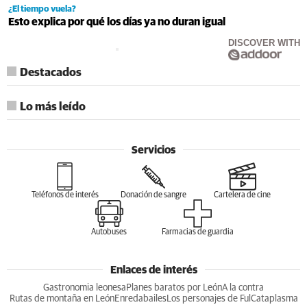
¿El tiempo vuela?
Esto explica por qué los días ya no duran igual
DISCOVER WITH
Destacados
Lo más leído
Servicios
Teléfonos de interés
Donación de sangre
Cartelera de cine
Autobuses
Farmacias de guardia
Enlaces de interés
Gastronomia leonesa
Planes baratos por León
A la contra
Rutas de montaña en León
Enredabailes
Los personajes de Ful
Cataplasma