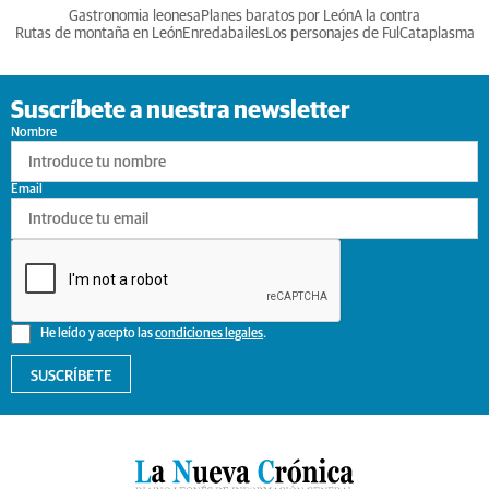
Gastronomia leonesa
Planes baratos por León
A la contra
Rutas de montaña en León
Enredabailes
Los personajes de Ful
Cataplasma
Suscríbete a nuestra newsletter
Nombre
Email
He leído y acepto las
condiciones legales
.
SUSCRÍBETE