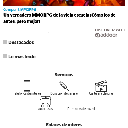
Corepunk MMORPG
Un verdadero MMORPG de la vieja escuela ¡Cómo los de
antes, pero mejor!
DISCOVER WITH
Destacados
Lo más leído
Servicios
Teléfonos de interés
Donación de sangre
Cartelera de cine
Autobuses
Farmacias de guardia
Enlaces de interés