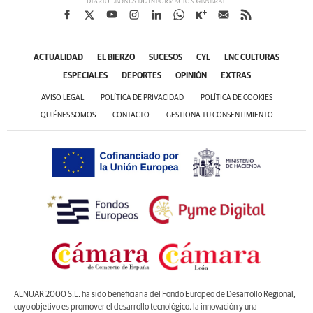
ACTUALIDAD
EL BIERZO
SUCESOS
CYL
LNC CULTURAS
ESPECIALES
DEPORTES
OPINIÓN
EXTRAS
AVISO LEGAL
POLÍTICA DE PRIVACIDAD
POLÍTICA DE COOKIES
QUIÉNES SOMOS
CONTACTO
GESTIONA TU CONSENTIMIENTO
ALNUAR 2000 S.L. ha sido beneficiaria del Fondo Europeo de Desarrollo Regional,
cuyo objetivo es promover el desarrollo tecnológico, la innovación y una