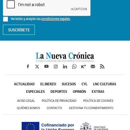
He leído y acepto las
condiciones legales
.
SUSCRÍBETE
ACTUALIDAD
EL BIERZO
SUCESOS
CYL
LNC CULTURAS
ESPECIALES
DEPORTES
OPINIÓN
EXTRAS
AVISO LEGAL
POLÍTICA DE PRIVACIDAD
POLÍTICA DE COOKIES
QUIÉNES SOMOS
CONTACTO
GESTIONA TU CONSENTIMIENTO