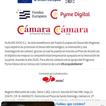
ALNUAR 2000 S.L. ha sido beneficiaria del Fondo Europeo de Desarrollo Regional,
cuyo objetivo es promover el desarrollo tecnológico, la innovación y una
investigación de calidad, gracias al cual ha puesto en marcha un Plan de Acción con
el objetivo de mejorar la competitividad empresarial apoyada en la innovación de
la pyme, durante el año 2025. Para ello ha contado con el apoyo del Programa
Pyme Innova de la Cámara de Comercio de León
#EuropaSeSiente”
Controlado por OJDinteractiva
Registro Mercantil de León, Tomo 1.262, Libro O, Sección 8,Folio 196, Hoja LE
22470. CIF: B-24656373. Domicilio en Plaza de Santo Domingo, número 4, 2º
izquierda, 24001, León. Correo electrónico de contacto: web@lanuevacronica.com.
¿Sabías que existen?
Copyright © ALNUAR 2000 S.L. (LA NUEVA CRÓNICA). Incluye contenidos de la