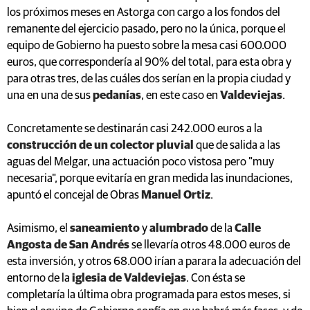
los próximos meses en Astorga con cargo a los fondos del
remanente del ejercicio pasado, pero no la única, porque el
equipo de Gobierno ha puesto sobre la mesa casi 600.000
euros, que correspondería al 90% del total, para esta obra y
para otras tres, de las cuáles dos serían en la propia ciudad y
una en una de sus
pedanías
, en este caso en
Valdeviejas
.
Concretamente se destinarán casi 242.000 euros a la
construcción de un colector pluvial
que de salida a las
aguas del Melgar, una actuación poco vistosa pero "muy
necesaria", porque evitaría en gran medida las inundaciones,
apuntó el concejal de Obras
Manuel Ortiz
.
Asimismo, el
saneamiento
y
alumbrado
de la
Calle
Angosta de San Andrés
se llevaría otros 48.000 euros de
esta inversión, y otros 68.000 irían a parara la adecuación del
entorno de la
iglesia de Valdeviejas
. Con ésta se
completaría la última obra programada para estos meses, si