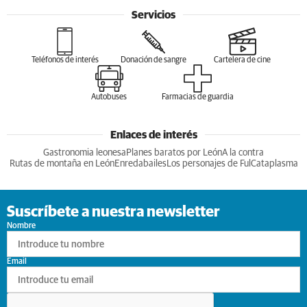
Servicios
Teléfonos de interés
Donación de sangre
Cartelera de cine
Autobuses
Farmacias de guardia
Enlaces de interés
Gastronomia leonesa
Planes baratos por León
A la contra
Rutas de montaña en León
Enredabailes
Los personajes de Ful
Cataplasma
Suscríbete a nuestra newsletter
Nombre
Email