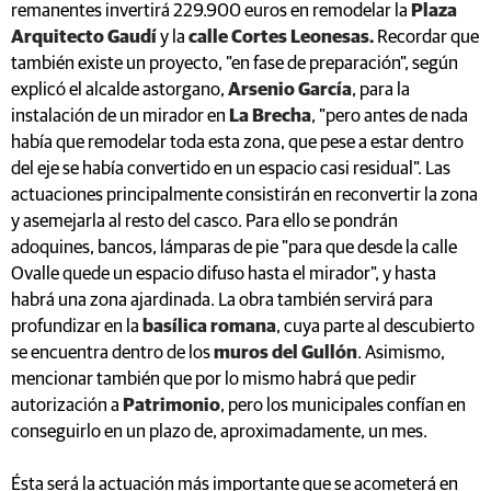
remanentes invertirá 229.900 euros en remodelar la
Plaza
Arquitecto Gaudí
y la
calle Cortes Leonesas.
Recordar que
también existe un proyecto, "en fase de preparación", según
explicó el alcalde astorgano,
Arsenio García
, para la
instalación de un mirador en
La Brecha
, "pero antes de nada
había que remodelar toda esta zona, que pese a estar dentro
del eje se había convertido en un espacio casi residual". Las
actuaciones principalmente consistirán en reconvertir la zona
y asemejarla al resto del casco. Para ello se pondrán
adoquines, bancos, lámparas de pie "para que desde la calle
Ovalle quede un espacio difuso hasta el mirador", y hasta
habrá una zona ajardinada. La obra también servirá para
profundizar en la
basílica romana
, cuya parte al descubierto
se encuentra dentro de los
muros del Gullón
. Asimismo,
mencionar también que por lo mismo habrá que pedir
autorización a
Patrimonio
, pero los municipales confían en
conseguirlo en un plazo de, aproximadamente, un mes.
Ésta será la actuación más importante que se acometerá en