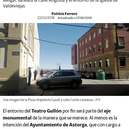
Melgar, saneará la Calle Angosta y el entorno de la iglesia de
Valdeviejas
Patricia Ferrero
22/03/2018
Actualizado a 17/09/2019
Una imagen de la Plaza Arquitecto Gaudí y calle Cortes Leonesas. | P.F.
El entorno del
Teatro Gullón
por fin será parte del
eje
monumental
de la manera que se merece. Al menos es la
intención del
Ayuntamiento de Astorga
, que con cargo a