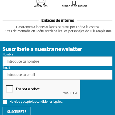
Autobuses
Farmacias de guardia
Enlaces de interés
Gastronomia leonesa
Planes baratos por León
A la contra
Rutas de montaña en León
Enredabailes
Los personajes de Ful
Cataplasma
Suscríbete a nuestra newsletter
Nombre
Email
He leído y acepto las
condiciones legales
.
SUSCRÍBETE