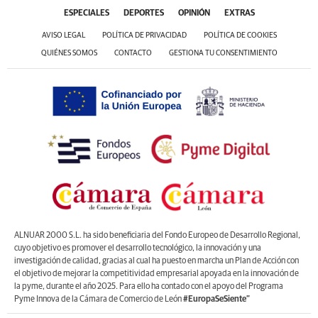
ESPECIALES
DEPORTES
OPINIÓN
EXTRAS
AVISO LEGAL
POLÍTICA DE PRIVACIDAD
POLÍTICA DE COOKIES
QUIÉNES SOMOS
CONTACTO
GESTIONA TU CONSENTIMIENTO
ALNUAR 2000 S.L. ha sido beneficiaria del Fondo Europeo de Desarrollo Regional,
cuyo objetivo es promover el desarrollo tecnológico, la innovación y una
investigación de calidad, gracias al cual ha puesto en marcha un Plan de Acción con
el objetivo de mejorar la competitividad empresarial apoyada en la innovación de
la pyme, durante el año 2025. Para ello ha contado con el apoyo del Programa
Pyme Innova de la Cámara de Comercio de León
#EuropaSeSiente”