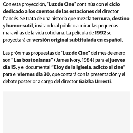
Con esta proyección, “
Luz de Cine
” continúa con el
ciclo
dedicado a los cuentos de las estaciones
del director
francés. Se trata de una historia que mezcla
ternura
,
destino
y
humor sutil
, invitando al público a mirar las pequeñas
maravillas de la vida cotidiana. La película de
1992
se
proyectará en
versión original subtitulada en español
.
Las próximas propuestas de “
Luz de Cine
” del mes de enero
son
“Las bostonianas”
(James Ivory, 1984) para el
jueves
día 15
, y el documental
“Eloy de la Iglesia, adicto al cine”
para el
viernes día 30
, que contará con la presentación y el
debate posterior a cargo del director
Gaizka Urresti
.