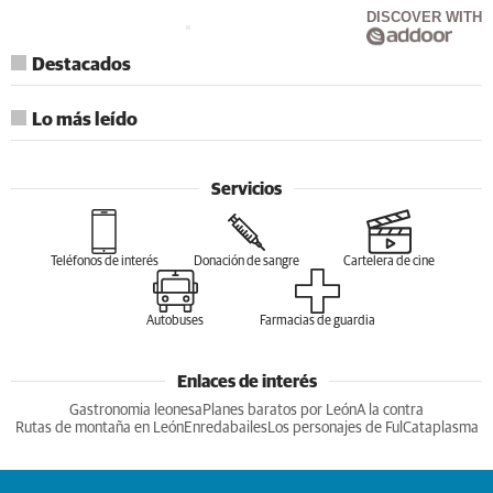
DISCOVER WITH
Destacados
Lo más leído
Servicios
Teléfonos de interés
Donación de sangre
Cartelera de cine
Autobuses
Farmacias de guardia
Enlaces de interés
Gastronomia leonesa
Planes baratos por León
A la contra
Rutas de montaña en León
Enredabailes
Los personajes de Ful
Cataplasma