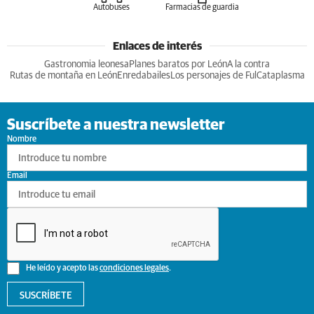
Autobuses
Farmacias de guardia
Enlaces de interés
Gastronomia leonesa
Planes baratos por León
A la contra
Rutas de montaña en León
Enredabailes
Los personajes de Ful
Cataplasma
Suscríbete a nuestra newsletter
Nombre
Email
He leído y acepto las
condiciones legales
.
SUSCRÍBETE