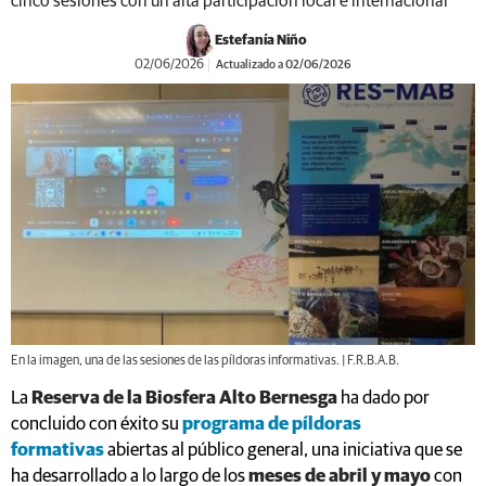
cinco sesiones con un alta participación local e internacional
Estefanía Niño
02/06/2026
Actualizado a 02/06/2026
En la imagen, una de las sesiones de las píldoras informativas. | F.R.B.A.B.
La
Reserva de la Biosfera Alto Bernesga
ha dado por
concluido con éxito su
programa de píldoras
formativas
abiertas al público general, una iniciativa que se
ha desarrollado a lo largo de los
meses de abril y mayo
con