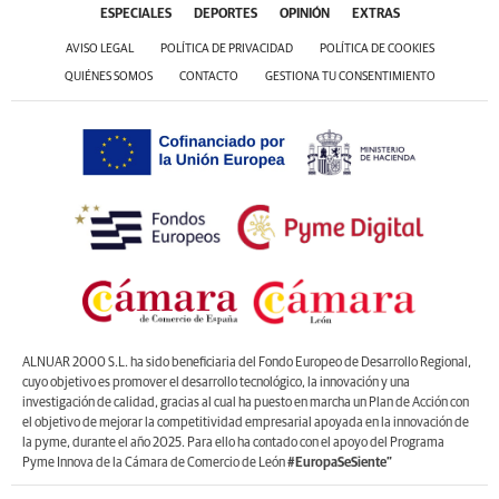
ESPECIALES
DEPORTES
OPINIÓN
EXTRAS
AVISO LEGAL
POLÍTICA DE PRIVACIDAD
POLÍTICA DE COOKIES
QUIÉNES SOMOS
CONTACTO
GESTIONA TU CONSENTIMIENTO
ALNUAR 2000 S.L. ha sido beneficiaria del Fondo Europeo de Desarrollo Regional,
cuyo objetivo es promover el desarrollo tecnológico, la innovación y una
investigación de calidad, gracias al cual ha puesto en marcha un Plan de Acción con
el objetivo de mejorar la competitividad empresarial apoyada en la innovación de
la pyme, durante el año 2025. Para ello ha contado con el apoyo del Programa
Pyme Innova de la Cámara de Comercio de León
#EuropaSeSiente”