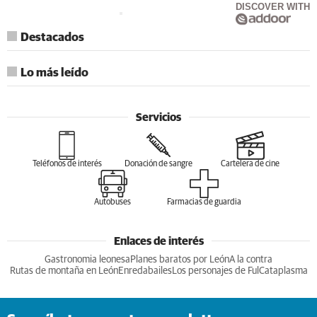
DISCOVER WITH
Destacados
Lo más leído
Servicios
Teléfonos de interés
Donación de sangre
Cartelera de cine
Autobuses
Farmacias de guardia
Enlaces de interés
Gastronomia leonesa
Planes baratos por León
A la contra
Rutas de montaña en León
Enredabailes
Los personajes de Ful
Cataplasma