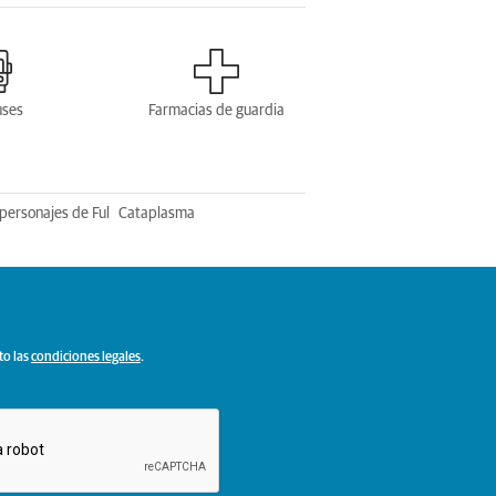
uses
Farmacias de guardia
personajes de Ful
Cataplasma
to las
condiciones legales
.