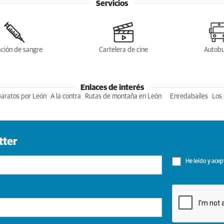
Servicios
ción de sangre
Cartelera de cine
Autob
Enlaces de interés
baratos por León
A la contra
Rutas de montaña en León
Enredabailes
Los 
tter
He leído y acep