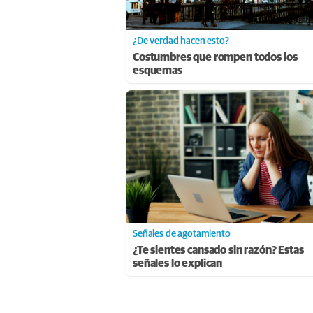
¿De verdad hacen esto?
Costumbres que rompen todos los
esquemas
Señales de agotamiento
¿Te sientes cansado sin razón? Estas
señales lo explican