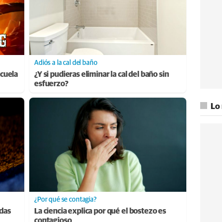
Adiós a la cal del baño
cuela
¿Y si pudieras eliminar la cal del baño sin
esfuerzo?
Lo
¿Por qué se contagia?
adas
La ciencia explica por qué el bostezo es
contagioso