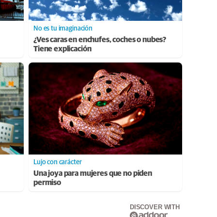
No es tu imaginación
¿Ves caras en enchufes, coches o nubes?
Tiene explicación
Lujo con carácter
Una joya para mujeres que no piden
permiso
DISCOVER WITH