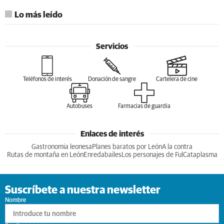
Lo más leído
Servicios
Teléfonos de interés
Donación de sangre
Cartelera de cine
Autobuses
Farmacias de guardia
Enlaces de interés
Gastronomia leonesa
Planes baratos por León
A la contra
Rutas de montaña en León
Enredabailes
Los personajes de Ful
Cataplasma
Suscríbete a nuestra newsletter
Nombre