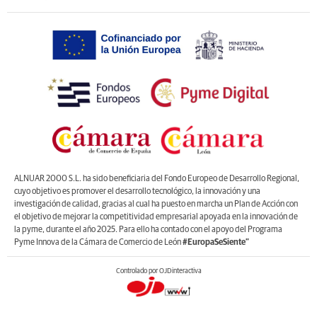
ALNUAR 2000 S.L. ha sido beneficiaria del Fondo Europeo de Desarrollo Regional,
cuyo objetivo es promover el desarrollo tecnológico, la innovación y una
investigación de calidad, gracias al cual ha puesto en marcha un Plan de Acción con
el objetivo de mejorar la competitividad empresarial apoyada en la innovación de
la pyme, durante el año 2025. Para ello ha contado con el apoyo del Programa
Pyme Innova de la Cámara de Comercio de León
#EuropaSeSiente”
Controlado por OJDinteractiva