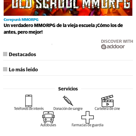
Corepunk MMORPG
Un verdadero MMORPG de la vieja escuela ¡Cómo los de
antes, pero mejor!
DISCOVER WITH
Destacados
Lo más leído
Servicios
Teléfonos de interés
Donación de sangre
Cartelera de cine
Autobuses
Farmacias de guardia