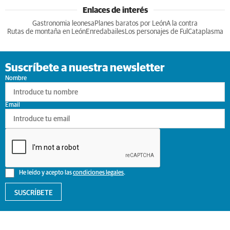
Enlaces de interés
Gastronomia leonesa
Planes baratos por León
A la contra
Rutas de montaña en León
Enredabailes
Los personajes de Ful
Cataplasma
Suscríbete a nuestra newsletter
Nombre
Email
He leído y acepto las
condiciones legales
.
SUSCRÍBETE