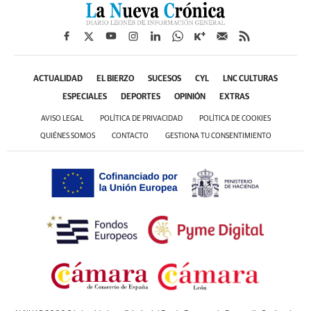
ACTUALIDAD
EL BIERZO
SUCESOS
CYL
LNC CULTURAS
ESPECIALES
DEPORTES
OPINIÓN
EXTRAS
AVISO LEGAL
POLÍTICA DE PRIVACIDAD
POLÍTICA DE COOKIES
QUIÉNES SOMOS
CONTACTO
GESTIONA TU CONSENTIMIENTO