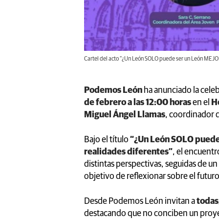
Cartel del acto “¿Un León SOLO puede ser un León MEJOR?
Podemos León
ha anunciado la cele
de febrero a las 12:00 horas
en el
H
Miguel Ángel Llamas
, coordinador 
Bajo el título
“¿Un León SOLO puede
realidades diferentes”
, el encuent
distintas perspectivas, seguidas de un
objetivo de reflexionar sobre el futur
Desde Podemos León invitan a
todas
destacando que no conciben un proyec