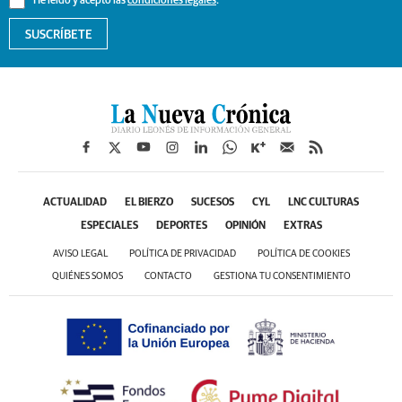
He leído y acepto las
condiciones legales
.
SUSCRÍBETE
ACTUALIDAD
EL BIERZO
SUCESOS
CYL
LNC CULTURAS
ESPECIALES
DEPORTES
OPINIÓN
EXTRAS
AVISO LEGAL
POLÍTICA DE PRIVACIDAD
POLÍTICA DE COOKIES
QUIÉNES SOMOS
CONTACTO
GESTIONA TU CONSENTIMIENTO