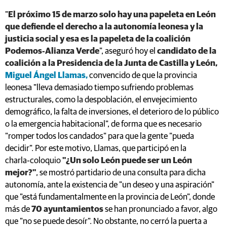
"
El próximo 15 de marzo solo hay una papeleta en León
que defiende el derecho a la autonomía leonesa y la
justicia social y esa es la papeleta de la coalición
Podemos‑Alianza Verde
", aseguró hoy el
candidato de la
coalición a la Presidencia de la Junta de Castilla y León,
Miguel Ángel Llamas,
convencido de que la provincia
leonesa "lleva demasiado tiempo sufriendo problemas
estructurales, como la despoblación, el envejecimiento
demográfico, la falta de inversiones, el deterioro de lo público
o la emergencia habitacional", de forma que es necesario
"romper todos los candados" para que la gente "pueda
decidir". Por este motivo, Llamas, que participó en la
charla‑coloquio
"¿Un solo León puede ser un León
mejor?"
, se mostró partidario de una consulta para dicha
autonomía, ante la existencia de "un deseo y una aspiración"
que "está fundamentalmente en la provincia de León", donde
más de
70 ayuntamientos
se han pronunciado a favor, algo
que "no se puede desoír". No obstante, no cerró la puerta a