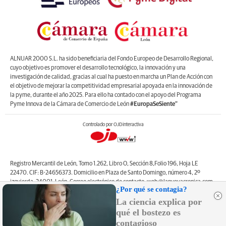
ALNUAR 2000 S.L. ha sido beneficiaria del Fondo Europeo de Desarrollo Regional,
cuyo objetivo es promover el desarrollo tecnológico, la innovación y una
investigación de calidad, gracias al cual ha puesto en marcha un Plan de Acción con
el objetivo de mejorar la competitividad empresarial apoyada en la innovación de
la pyme, durante el año 2025. Para ello ha contado con el apoyo del Programa
Pyme Innova de la Cámara de Comercio de León
#EuropaSeSiente”
Controlado por OJDinteractiva
Registro Mercantil de León, Tomo 1.262, Libro O, Sección 8,Folio 196, Hoja LE
22470. CIF: B-24656373. Domicilio en Plaza de Santo Domingo, número 4, 2º
izquierda, 24001, León. Correo electrónico de contacto: web@lanuevacronica.com.
¿Por qué se contagia?
Copyright © ALNUAR 2000 S.L. (LA NUEVA CRÓNICA). Incluye contenidos de la
La ciencia explica por
empresa, de empresas del grupo o de terceros.
qué el bostezo es
contagioso