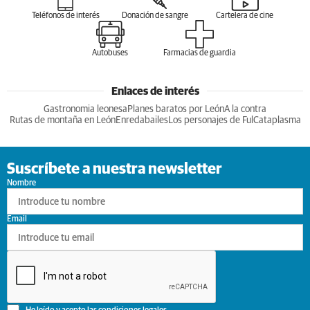
Teléfonos de interés
Donación de sangre
Cartelera de cine
Autobuses
Farmacias de guardia
Enlaces de interés
Gastronomia leonesa
Planes baratos por León
A la contra
Rutas de montaña en León
Enredabailes
Los personajes de Ful
Cataplasma
Suscríbete a nuestra newsletter
Nombre
Email