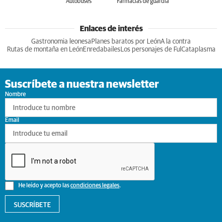
Autobuses
Farmacias de guardia
Enlaces de interés
Gastronomia leonesa
Planes baratos por León
A la contra
Rutas de montaña en León
Enredabailes
Los personajes de Ful
Cataplasma
Suscríbete a nuestra newsletter
Nombre
Email
He leído y acepto las
condiciones legales
.
SUSCRÍBETE