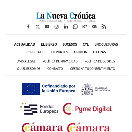
ACTUALIDAD
EL BIERZO
SUCESOS
CYL
LNC CULTURAS
ESPECIALES
DEPORTES
OPINIÓN
EXTRAS
AVISO LEGAL
POLÍTICA DE PRIVACIDAD
POLÍTICA DE COOKIES
QUIÉNES SOMOS
CONTACTO
GESTIONA TU CONSENTIMIENTO