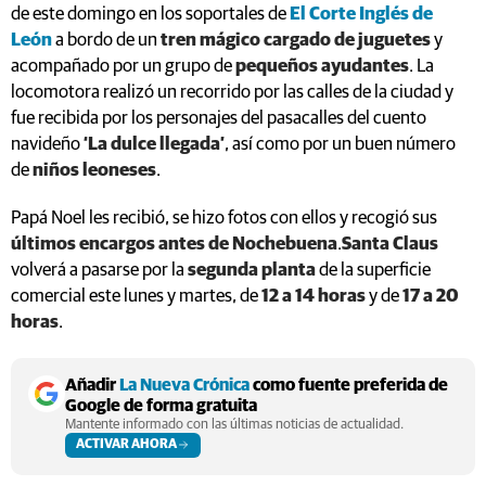
de este domingo en los soportales de
El Corte Inglés de
León
a bordo de un
tren mágico cargado de juguetes
y
acompañado por un grupo de
pequeños ayudantes
. La
locomotora realizó un recorrido por las calles de la ciudad y
fue recibida por los personajes del pasacalles del cuento
navideño
‘La dulce llegada’
, así como por un buen número
de
niños leoneses
.
Papá Noel les recibió, se hizo fotos con ellos y recogió sus
últimos encargos antes de Nochebuena
.
Santa Claus
volverá a pasarse por la
segunda planta
de la superficie
comercial este lunes y martes, de
12 a 14 horas
y de
17 a 20
horas
.
Añadir
La Nueva Crónica
como fuente preferida de
Google de forma gratuita
Mantente informado con las últimas noticias de actualidad.
ACTIVAR AHORA