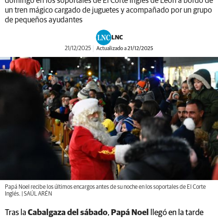
domingo en los soportales de El Corte Inglés de León a bordo de
un tren mágico cargado de juguetes y acompañado por un grupo
de pequeños ayudantes
LNC
21/12/2025
Actualizado a 21/12/2025
Papá Noel recibe los últimos encargos antes de su noche en los soportales de El Corte
Inglés. | SAÚL ARÉN
Tras la
Cabalgaza del sábado
,
Papá Noel
llegó en la tarde