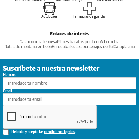
Teléfonos de interés
Donación de sangre
Cartelera de cine
Autobuses
Farmacias de guardia
Enlaces de interés
Gastronomia leonesa
Planes baratos por León
A la contra
Rutas de montaña en León
Enredabailes
Los personajes de Ful
Cataplasma
Suscríbete a nuestra newsletter
Nombre
Email
He leído y acepto las
condiciones legales
.