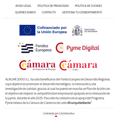
AVISO LEGAL
POLÍTICA DE PRIVACIDAD
POLÍTICA DE COOKIES
QUIÉNES SOMOS
CONTACTO
GESTIONA TU CONSENTIMIENTO
ALNUAR 2000 S.L. ha sido beneficiaria del Fondo Europeo de Desarrollo Regional,
cuyo objetivo es promover el desarrollo tecnológico, la innovación y una
investigación de calidad, gracias al cual ha puesto en marcha un Plan de Acción con
el objetivo de mejorar la competitividad empresarial apoyada en la innovación de
la pyme, durante el año 2025. Para ello ha contado con el apoyo del Programa
Pyme Innova de la Cámara de Comercio de León
#EuropaSeSiente”
Controlado por OJDinteractiva