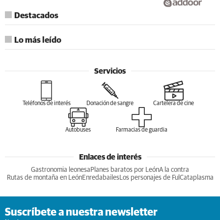
Destacados
Lo más leído
Servicios
Teléfonos de interés
Donación de sangre
Cartelera de cine
Autobuses
Farmacias de guardia
Enlaces de interés
Gastronomia leonesa
Planes baratos por León
A la contra
Rutas de montaña en León
Enredabailes
Los personajes de Ful
Cataplasma
Suscríbete a nuestra newsletter