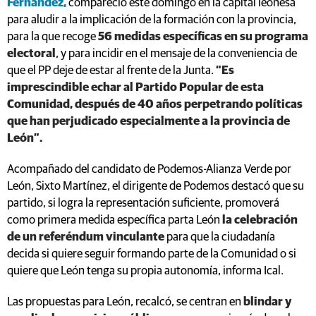
Fernández,
compareció este domingo en la capital leonesa
para aludir a la implicación de la formación con la provincia,
para la que recoge
56 medidas específicas en su programa
electoral
, y para incidir en el mensaje de la conveniencia de
que el PP deje de estar al frente de la Junta.
“Es
imprescindible echar al Partido Popular de esta
Comunidad, después de 40 años perpetrando políticas
que han perjudicado especialmente a la provincia de
León”.
Acompañado del candidato de Podemos-Alianza Verde por
León, Sixto Martínez, el dirigente de Podemos destacó que su
partido, si logra la representación suficiente, promoverá
como primera medida específica parta León
la celebración
de un referéndum vinculante
para que la ciudadanía
decida si quiere seguir formando parte de la Comunidad o si
quiere que León tenga su propia autonomía, informa Ical.
Las propuestas para León, recalcó, se centran en
blindar y