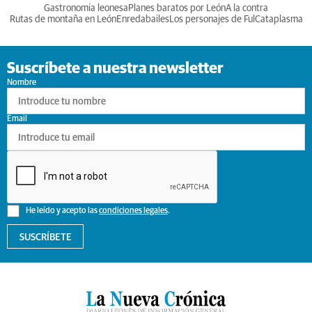
Gastronomia leonesa
Planes baratos por León
A la contra
Rutas de montaña en León
Enredabailes
Los personajes de Ful
Cataplasma
Suscríbete a nuestra newsletter
Nombre
Email
He leído y acepto las
condiciones legales
.
SUSCRÍBETE