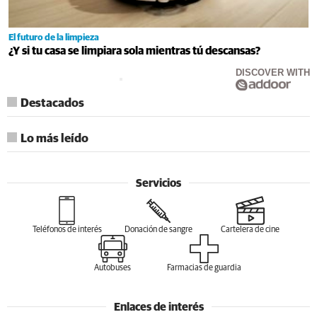
El futuro de la limpieza
¿Y si tu casa se limpiara sola mientras tú descansas?
DISCOVER WITH
Destacados
Lo más leído
Servicios
Teléfonos de interés
Donación de sangre
Cartelera de cine
Autobuses
Farmacias de guardia
Enlaces de interés