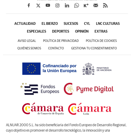
ACTUALIDAD
EL BIERZO
SUCESOS
CYL
LNC CULTURAS
ESPECIALES
DEPORTES
OPINIÓN
EXTRAS
AVISO LEGAL
POLÍTICA DE PRIVACIDAD
POLÍTICA DE COOKIES
QUIÉNES SOMOS
CONTACTO
GESTIONA TU CONSENTIMIENTO
ALNUAR 2000 S.L. ha sido beneficiaria del Fondo Europeo de Desarrollo Regional,
cuyo objetivo es promover el desarrollo tecnológico, la innovación y una