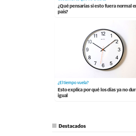
¿Qué pensarías si esto fuera normal e
país?
¿El tiempo vuela?
Esto explica por qué los días ya no du
igual
Destacados