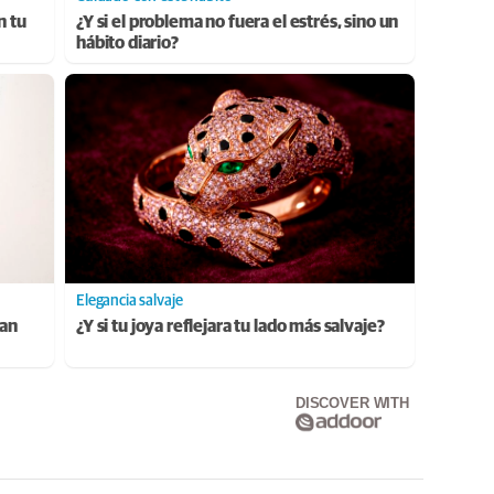
n tu
¿Y si el problema no fuera el estrés, sino un
hábito diario?
Elegancia salvaje
ran
¿Y si tu joya reflejara tu lado más salvaje?
DISCOVER WITH