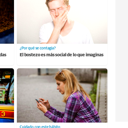
¿Por qué se contagia?
adas
El bostezo es más social de lo que imaginas
Cuidado con este hábito