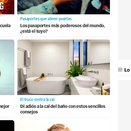
Pasaportes que abren puertas
cuela
Los pasaportes más poderosos del mundo,
¿está el tuyo?
Lo
El truco contra la cal
mejor
Di adiós a la cal del baño con estos sencillos
consejos