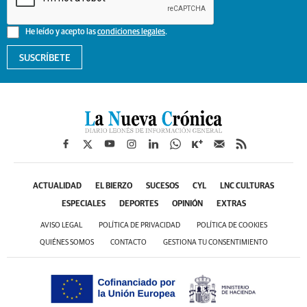
He leído y acepto las
condiciones legales
.
SUSCRÍBETE
ACTUALIDAD
EL BIERZO
SUCESOS
CYL
LNC CULTURAS
ESPECIALES
DEPORTES
OPINIÓN
EXTRAS
AVISO LEGAL
POLÍTICA DE PRIVACIDAD
POLÍTICA DE COOKIES
QUIÉNES SOMOS
CONTACTO
GESTIONA TU CONSENTIMIENTO