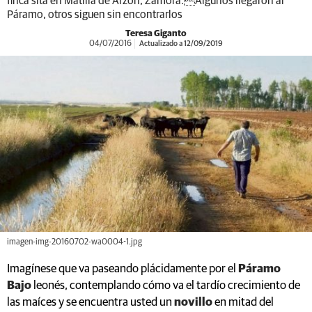
finca sita en Matilla de Arzón, Zamora.Algunos llegaron al
Páramo, otros siguen sin encontrarlos
Teresa Giganto
04/07/2016
Actualizado a 12/09/2019
imagen-img-20160702-wa0004-1.jpg
Imagínese que va paseando plácidamente por el
Páramo
Bajo
leonés, contemplando cómo va el tardío crecimiento de
las maíces y se encuentra usted un
novillo
en mitad del