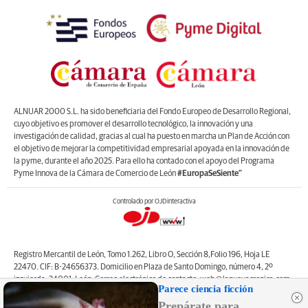
ALNUAR 2000 S.L. ha sido beneficiaria del Fondo Europeo de Desarrollo Regional,
cuyo objetivo es promover el desarrollo tecnológico, la innovación y una
investigación de calidad, gracias al cual ha puesto en marcha un Plan de Acción con
el objetivo de mejorar la competitividad empresarial apoyada en la innovación de
la pyme, durante el año 2025. Para ello ha contado con el apoyo del Programa
Pyme Innova de la Cámara de Comercio de León
#EuropaSeSiente”
Controlado por OJDinteractiva
Registro Mercantil de León, Tomo 1.262, Libro O, Sección 8,Folio 196, Hoja LE
22470. CIF: B-24656373. Domicilio en Plaza de Santo Domingo, número 4, 2º
izquierda, 24001, León. Correo electrónico de contacto: web@lanuevacronica.com.
Parece ciencia ficción
Copyright © ALNUAR 2000 S.L. (LA NUEVA CRÓNICA). Incluye contenidos de la
Prepárate para
empresa, de empresas del grupo o de terceros.