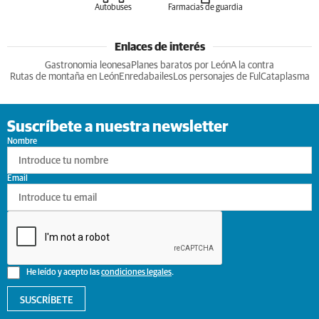
Autobuses
Farmacias de guardia
Enlaces de interés
Gastronomia leonesa
Planes baratos por León
A la contra
Rutas de montaña en León
Enredabailes
Los personajes de Ful
Cataplasma
Suscríbete a nuestra newsletter
Nombre
Email
He leído y acepto las
condiciones legales
.
SUSCRÍBETE