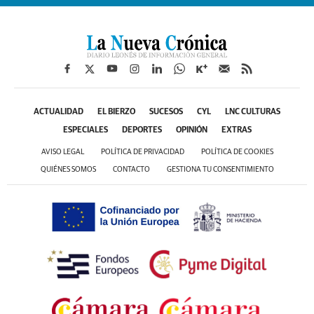
ACTUALIDAD
EL BIERZO
SUCESOS
CYL
LNC CULTURAS
ESPECIALES
DEPORTES
OPINIÓN
EXTRAS
AVISO LEGAL
POLÍTICA DE PRIVACIDAD
POLÍTICA DE COOKIES
QUIÉNES SOMOS
CONTACTO
GESTIONA TU CONSENTIMIENTO