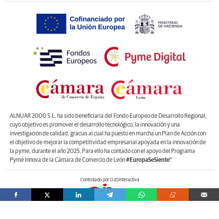
ALNUAR 2000 S.L. ha sido beneficiaria del Fondo Europeo de Desarrollo Regional,
cuyo objetivo es promover el desarrollo tecnológico, la innovación y una
investigación de calidad, gracias al cual ha puesto en marcha un Plan de Acción con
el objetivo de mejorar la competitividad empresarial apoyada en la innovación de
la pyme, durante el año 2025. Para ello ha contado con el apoyo del Programa
Pyme Innova de la Cámara de Comercio de León
#EuropaSeSiente”
Controlado por OJDinteractiva
Registro Mercantil de León, Tomo 1.262, Libro O, Sección 8,Folio 196, Hoja LE