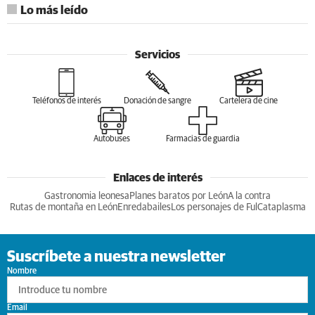
Lo más leído
Servicios
Teléfonos de interés
Donación de sangre
Cartelera de cine
Autobuses
Farmacias de guardia
Enlaces de interés
Gastronomia leonesa
Planes baratos por León
A la contra
Rutas de montaña en León
Enredabailes
Los personajes de Ful
Cataplasma
Suscríbete a nuestra newsletter
Nombre
Email