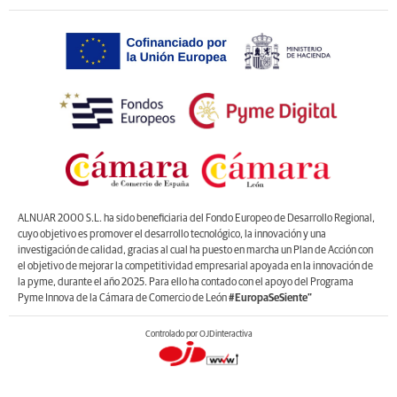
ALNUAR 2000 S.L. ha sido beneficiaria del Fondo Europeo de Desarrollo Regional,
cuyo objetivo es promover el desarrollo tecnológico, la innovación y una
investigación de calidad, gracias al cual ha puesto en marcha un Plan de Acción con
el objetivo de mejorar la competitividad empresarial apoyada en la innovación de
la pyme, durante el año 2025. Para ello ha contado con el apoyo del Programa
Pyme Innova de la Cámara de Comercio de León
#EuropaSeSiente”
Controlado por OJDinteractiva