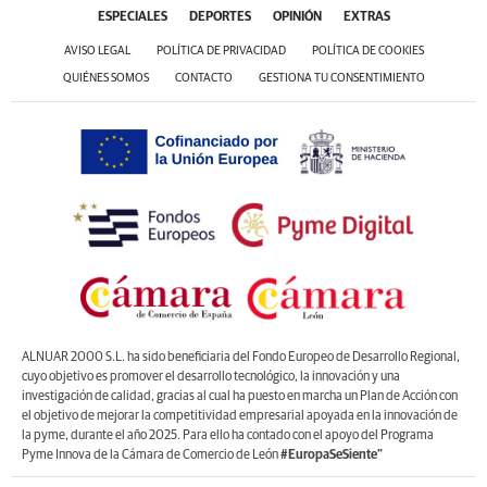
ESPECIALES
DEPORTES
OPINIÓN
EXTRAS
AVISO LEGAL
POLÍTICA DE PRIVACIDAD
POLÍTICA DE COOKIES
QUIÉNES SOMOS
CONTACTO
GESTIONA TU CONSENTIMIENTO
ALNUAR 2000 S.L. ha sido beneficiaria del Fondo Europeo de Desarrollo Regional,
cuyo objetivo es promover el desarrollo tecnológico, la innovación y una
investigación de calidad, gracias al cual ha puesto en marcha un Plan de Acción con
el objetivo de mejorar la competitividad empresarial apoyada en la innovación de
la pyme, durante el año 2025. Para ello ha contado con el apoyo del Programa
Pyme Innova de la Cámara de Comercio de León
#EuropaSeSiente”