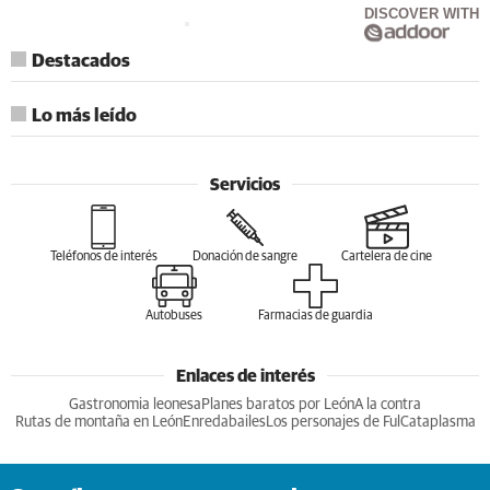
DISCOVER WITH
Destacados
Lo más leído
Servicios
Teléfonos de interés
Donación de sangre
Cartelera de cine
Autobuses
Farmacias de guardia
Enlaces de interés
Gastronomia leonesa
Planes baratos por León
A la contra
Rutas de montaña en León
Enredabailes
Los personajes de Ful
Cataplasma