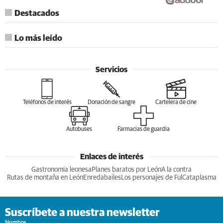
Destacados
Lo más leído
Servicios
Teléfonos de interés
Donación de sangre
Cartelera de cine
Autobuses
Farmacias de guardia
Enlaces de interés
Gastronomia leonesa
Planes baratos por León
A la contra
Rutas de montaña en León
Enredabailes
Los personajes de Ful
Cataplasma
Suscríbete a nuestra newsletter
Nombre