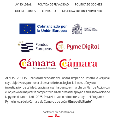
AVISO LEGAL
POLÍTICA DE PRIVACIDAD
POLÍTICA DE COOKIES
QUIÉNES SOMOS
CONTACTO
GESTIONA TU CONSENTIMIENTO
ALNUAR 2000 S.L. ha sido beneficiaria del Fondo Europeo de Desarrollo Regional,
cuyo objetivo es promover el desarrollo tecnológico, la innovación y una
investigación de calidad, gracias al cual ha puesto en marcha un Plan de Acción con
el objetivo de mejorar la competitividad empresarial apoyada en la innovación de
la pyme, durante el año 2025. Para ello ha contado con el apoyo del Programa
Pyme Innova de la Cámara de Comercio de León
#EuropaSeSiente”
Controlado por OJDinteractiva