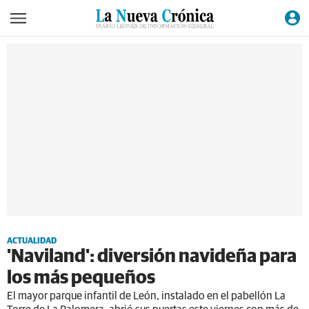
ACTUALIDAD
'Naviland': diversión navideña para
los más pequeños
El mayor parque infantil de León, instalado en el pabellón La