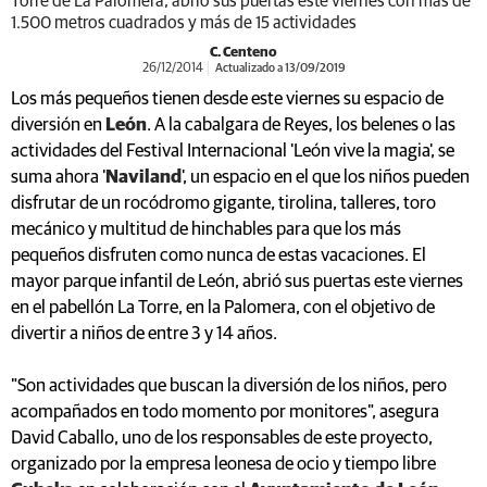
Torre de La Palomera, abrió sus puertas este viernes con más de
1.500 metros cuadrados y más de 15 actividades
C. Centeno
26/12/2014
Actualizado a 13/09/2019
Los más pequeños tienen desde este viernes su espacio de
diversión en
León
. A la cabalgara de Reyes, los belenes o las
actividades del Festival Internacional 'León vive la magia', se
suma ahora '
Naviland
', un espacio en el que los niños pueden
disfrutar de un rocódromo gigante, tirolina, talleres, toro
mecánico y multitud de hinchables para que los más
pequeños disfruten como nunca de estas vacaciones. El
mayor parque infantil de León, abrió sus puertas este viernes
en el pabellón La Torre, en la Palomera, con el objetivo de
divertir a niños de entre 3 y 14 años.
"Son actividades que buscan la diversión de los niños, pero
acompañados en todo momento por monitores", asegura
David Caballo, uno de los responsables de este proyecto,
organizado por la empresa leonesa de ocio y tiempo libre