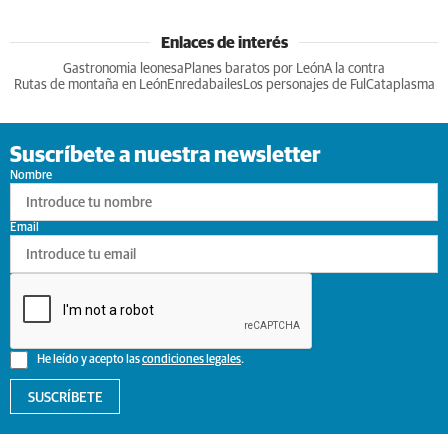
Enlaces de interés
Gastronomia leonesa
Planes baratos por León
A la contra
Rutas de montaña en León
Enredabailes
Los personajes de Ful
Cataplasma
Suscríbete a nuestra newsletter
Nombre
Email
He leído y acepto las
condiciones legales
.
SUSCRÍBETE