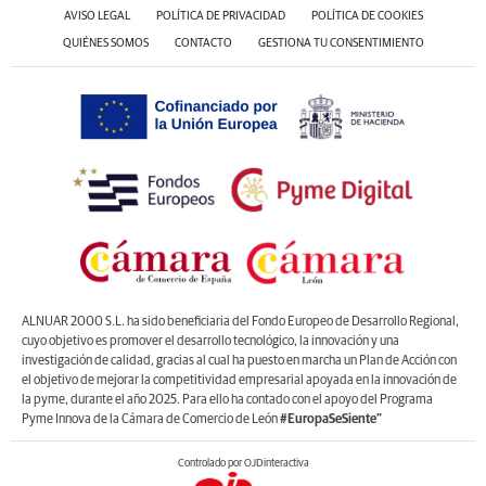
AVISO LEGAL
POLÍTICA DE PRIVACIDAD
POLÍTICA DE COOKIES
QUIÉNES SOMOS
CONTACTO
GESTIONA TU CONSENTIMIENTO
ALNUAR 2000 S.L. ha sido beneficiaria del Fondo Europeo de Desarrollo Regional,
cuyo objetivo es promover el desarrollo tecnológico, la innovación y una
investigación de calidad, gracias al cual ha puesto en marcha un Plan de Acción con
el objetivo de mejorar la competitividad empresarial apoyada en la innovación de
la pyme, durante el año 2025. Para ello ha contado con el apoyo del Programa
Pyme Innova de la Cámara de Comercio de León
#EuropaSeSiente”
Controlado por OJDinteractiva