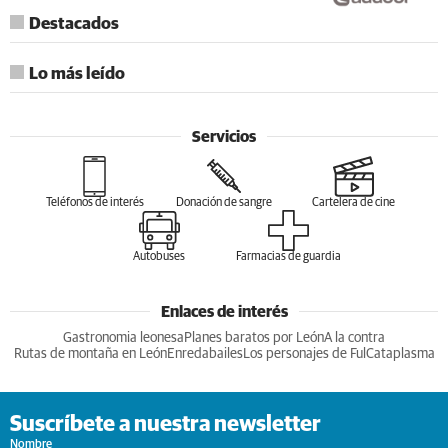
Destacados
Lo más leído
Servicios
Teléfonos de interés
Donación de sangre
Cartelera de cine
Autobuses
Farmacias de guardia
Enlaces de interés
Gastronomia leonesa
Planes baratos por León
A la contra
Rutas de montaña en León
Enredabailes
Los personajes de Ful
Cataplasma
Suscríbete a nuestra newsletter
Nombre