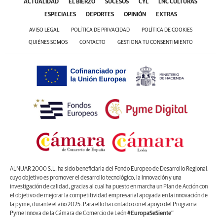
ACTUALIDAD
EL BIERZO
SUCESOS
CYL
LNC CULTURAS
ESPECIALES
DEPORTES
OPINIÓN
EXTRAS
AVISO LEGAL
POLÍTICA DE PRIVACIDAD
POLÍTICA DE COOKIES
QUIÉNES SOMOS
CONTACTO
GESTIONA TU CONSENTIMIENTO
ALNUAR 2000 S.L. ha sido beneficiaria del Fondo Europeo de Desarrollo Regional,
cuyo objetivo es promover el desarrollo tecnológico, la innovación y una
investigación de calidad, gracias al cual ha puesto en marcha un Plan de Acción con
el objetivo de mejorar la competitividad empresarial apoyada en la innovación de
la pyme, durante el año 2025. Para ello ha contado con el apoyo del Programa
Pyme Innova de la Cámara de Comercio de León
#EuropaSeSiente”