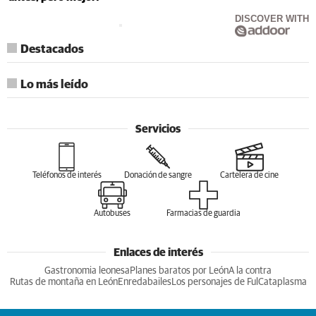
DISCOVER WITH
Destacados
Lo más leído
Servicios
Teléfonos de interés
Donación de sangre
Cartelera de cine
Autobuses
Farmacias de guardia
Enlaces de interés
Gastronomia leonesa
Planes baratos por León
A la contra
Rutas de montaña en León
Enredabailes
Los personajes de Ful
Cataplasma