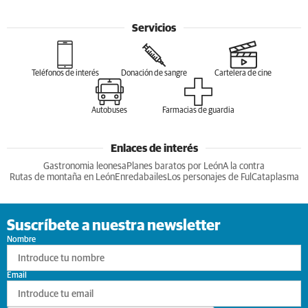
Servicios
Teléfonos de interés
Donación de sangre
Cartelera de cine
Autobuses
Farmacias de guardia
Enlaces de interés
Gastronomia leonesa
Planes baratos por León
A la contra
Rutas de montaña en León
Enredabailes
Los personajes de Ful
Cataplasma
Suscríbete a nuestra newsletter
Nombre
Email