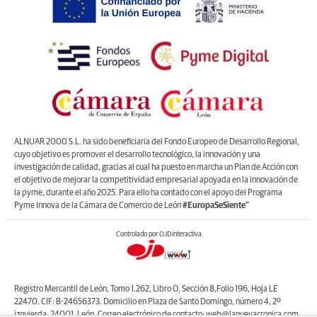
ALNUAR 2000 S.L. ha sido beneficiaria del Fondo Europeo de Desarrollo Regional,
cuyo objetivo es promover el desarrollo tecnológico, la innovación y una
investigación de calidad, gracias al cual ha puesto en marcha un Plan de Acción con
el objetivo de mejorar la competitividad empresarial apoyada en la innovación de
la pyme, durante el año 2025. Para ello ha contado con el apoyo del Programa
Pyme Innova de la Cámara de Comercio de León
#EuropaSeSiente”
Controlado por OJDinteractiva
Registro Mercantil de León, Tomo 1.262, Libro O, Sección 8,Folio 196, Hoja LE
22470. CIF: B-24656373. Domicilio en Plaza de Santo Domingo, número 4, 2º
izquierda, 24001, León. Correo electrónico de contacto: web@lanuevacronica.com.