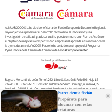
ALNUAR 2000 S.L. ha sido beneficiaria del Fondo Europeo de Desarrollo Regional,
cuyo objetivo es promover el desarrollo tecnológico, la innovación y una
investigación de calidad, gracias al cual ha puesto en marcha un Plan de Acción con
el objetivo de mejorar la competitividad empresarial apoyada en la innovación de
la pyme, durante el año 2025. Para ello ha contado con el apoyo del Programa
Pyme Innova de la Cámara de Comercio de León
#EuropaSeSiente”
Controlado por OJDinteractiva
Registro Mercantil de León, Tomo 1.262, Libro O, Sección 8,Folio 196, Hoja LE
22470. CIF: B-24656373. Domicilio en Plaza de Santo Domingo, número 4, 2º
izquierda, 24001, León. Correo electrónico de contacto: web@lanuevacronica.com.
Parece ciencia ficción
Copyright © ALNUAR 2000 S.L. (LA NUEVA CRÓNICA). Incluye contenidos de la
Prepárate para
empresa, de empresas del grupo o de terceros.
alucinar con estas
criaturas