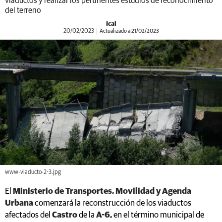
viaductos y realizar los pertinentes estudios de reconocimiento
del terreno
Ical
20/02/2023
Actualizado a 21/02/2023
www-viaducto-2-3.jpg
El
Ministerio de Transportes, Movilidad y Agenda
Urbana
comenzará la reconstrucción de los viaductos
afectados del
Castro
de la
A-6,
en el término municipal de