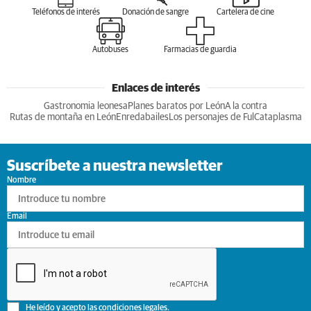
Teléfonos de interés
Donación de sangre
Cartelera de cine
Autobuses
Farmacias de guardia
Enlaces de interés
Gastronomia leonesa
Planes baratos por León
A la contra
Rutas de montaña en León
Enredabailes
Los personajes de Ful
Cataplasma
Suscríbete a nuestra newsletter
Nombre
Email
He leído y acepto las
condiciones legales
.