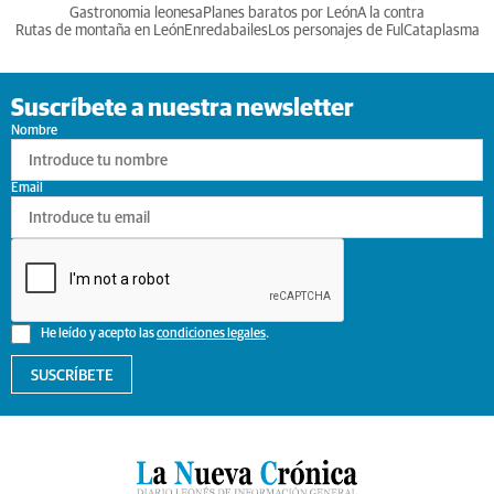
Gastronomia leonesa
Planes baratos por León
A la contra
Rutas de montaña en León
Enredabailes
Los personajes de Ful
Cataplasma
Suscríbete a nuestra newsletter
Nombre
Email
He leído y acepto las
condiciones legales
.
SUSCRÍBETE