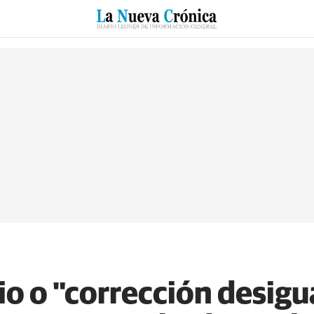
RZO
SUCESOS
CULTURAS
ESPECIALES
DEPORTES
o o "corrección desigu