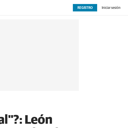
REGISTRO
Iniciar sesión
OPINIÓN
EXTRAS
al"?: León