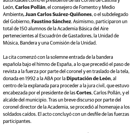
autoridades como el presidente de las Cortes de Castilla y
León,
Carlos Pollán
, el consejero de Fomento y Medio
Ambiente
, Juan Carlos Suárez-Quiñones
, o el subdelegado
del Gobierno,
Faustino Sánchez
. Asimismo, participaron un
total de 150 alumnos de la Academia Básica del Aire
pertenecientes al Escuadrón de Gastadores, la Unidad de
Música, Bandera y una Comisión de la Unidad.
La cita comenzó con la solemne entrada de la bandera
española bajo el himno de España, a lo que precedió el paso de
revista a la fuerza por parte del coronel y en traslado de la tela,
donada en 1992 a la ABA por la
Diputación de León
, al
centro de la explanada para proceder a la jura civil, que estuvo
encabezada por el presidente de las
Cortes
, Carlos Pollán, y el
alcalde del municipio. Tras un breve discurso por parte del
coronel director de la Academia, se procedió al homenaje a los
soldados caídos. El acto concluyó con un desfile de las fuerzas
participantes.