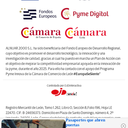
ALNUAR 2000 S.L. ha sido beneficiaria del Fondo Europeo de Desarrollo Regional,
cuyo objetivo es promover el desarrollo tecnológico, la innovación y una
investigación de calidad, gracias al cual ha puesto en marcha un Plan de Acción con
el objetivo de mejorar la competitividad empresarial apoyada en la innovación de
la pyme, durante el año 2025. Para ello ha contado con el apoyo del Programa
Pyme Innova de la Cámara de Comercio de León
#EuropaSeSiente”
Controlado por OJDinteractiva
Registro Mercantil de León, Tomo 1.262, Libro O, Sección 8,Folio 196, Hoja LE
22470. CIF: B-24656373. Domicilio en Plaza de Santo Domingo, número 4, 2º
izquierda, 24001, León. Correo electrónico de contacto: web@lanuevacronica.com.
Pasaportes que abren
Copyright © ALNUAR 2000 S.L. (LA NUEVA CRÓNICA). Incluye contenidos de la
puertas