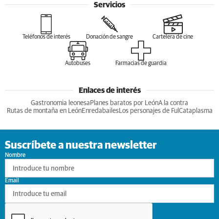
Servicios
Teléfonos de interés
Donación de sangre
Cartelera de cine
Autobuses
Farmacias de guardia
Enlaces de interés
Gastronomia leonesa
Planes baratos por León
A la contra
Rutas de montaña en León
Enredabailes
Los personajes de Ful
Cataplasma
Suscríbete a nuestra newsletter
Nombre
Email