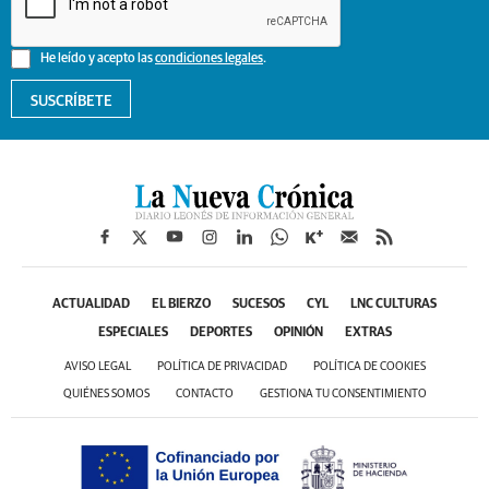
He leído y acepto las
condiciones legales
.
SUSCRÍBETE
ACTUALIDAD
EL BIERZO
SUCESOS
CYL
LNC CULTURAS
ESPECIALES
DEPORTES
OPINIÓN
EXTRAS
AVISO LEGAL
POLÍTICA DE PRIVACIDAD
POLÍTICA DE COOKIES
QUIÉNES SOMOS
CONTACTO
GESTIONA TU CONSENTIMIENTO