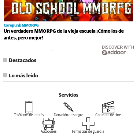
Corepunk MMORPG
Un verdadero MMORPG de la vieja escuela ¡Cómo los de
antes, pero mejor!
DISCOVER WITH
Destacados
Lo más leído
Servicios
Teléfonos de interés
Donación de sangre
Cartelera de cine
Autobuses
Farmacias de guardia