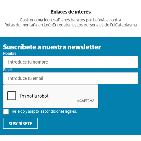
Enlaces de interés
Gastronomia leonesa
Planes baratos por León
A la contra
Rutas de montaña en León
Enredabailes
Los personajes de Ful
Cataplasma
Suscríbete a nuestra newsletter
Nombre
Email
He leído y acepto las
condiciones legales
.
SUSCRÍBETE