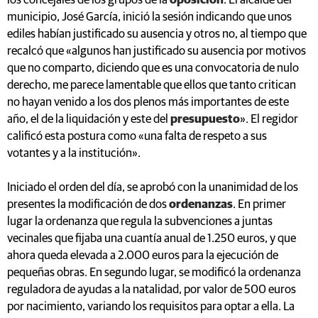
los concejales de los grupos de la
oposición
. El alcalde del
municipio, José García, inició la sesión indicando que unos
ediles habían justificado su ausencia y otros no, al tiempo que
recalcó que «algunos han justificado su ausencia por motivos
que no comparto, diciendo que es una convocatoria de nulo
derecho, me parece lamentable que ellos que tanto critican
no hayan venido a los dos plenos más importantes de este
año, el de la liquidación y este del
presupuesto
». El regidor
calificó esta postura como «una falta de respeto a sus
votantes y a la institución».
Iniciado el orden del día, se aprobó con la unanimidad de los
presentes la modificación de dos
ordenanzas
. En primer
lugar la ordenanza que regula la subvenciones a juntas
vecinales que fijaba una cuantía anual de 1.250 euros, y que
ahora queda elevada a 2.000 euros para la ejecución de
pequeñas obras. En segundo lugar, se modificó la ordenanza
reguladora de ayudas a la natalidad, por valor de 500 euros
por nacimiento, variando los requisitos para optar a ella. La