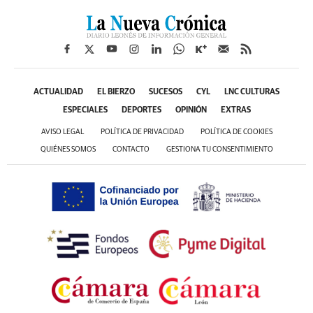
ACTUALIDAD
EL BIERZO
SUCESOS
CYL
LNC CULTURAS
ESPECIALES
DEPORTES
OPINIÓN
EXTRAS
AVISO LEGAL
POLÍTICA DE PRIVACIDAD
POLÍTICA DE COOKIES
QUIÉNES SOMOS
CONTACTO
GESTIONA TU CONSENTIMIENTO