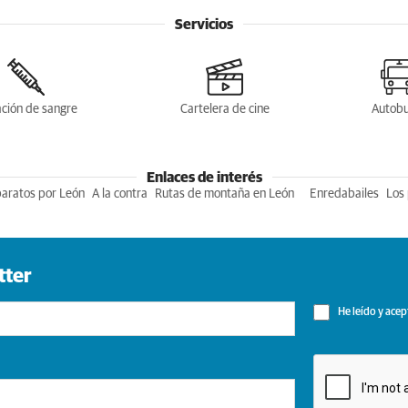
Servicios
ción de sangre
Cartelera de cine
Autob
Enlaces de interés
baratos por León
A la contra
Rutas de montaña en León
Enredabailes
Los 
tter
He leído y acep