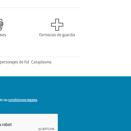
uses
Farmacias de guardia
personajes de Ful
Cataplasma
to las
condiciones legales
.