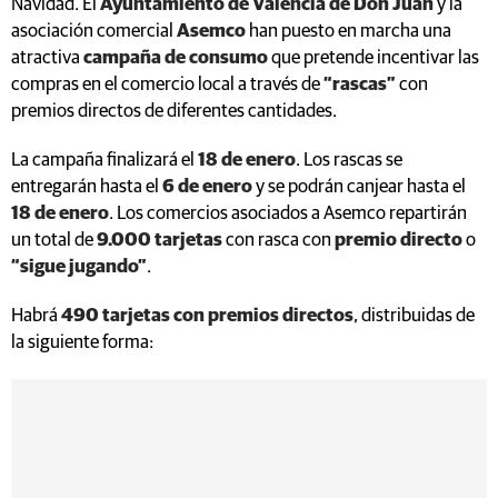
Navidad. El
Ayuntamiento de Valencia de Don Juan
y la
asociación comercial
Asemco
han puesto en marcha una
atractiva
campaña de consumo
que pretende incentivar las
compras en el comercio local a través de
“rascas”
con
premios directos de diferentes cantidades.
La campaña finalizará el
18 de enero
. Los rascas se
entregarán hasta el
6 de enero
y se podrán canjear hasta el
18 de enero
. Los comercios asociados a Asemco repartirán
un total de
9.000 tarjetas
con rasca con
premio directo
o
“sigue jugando”
.
Habrá
490 tarjetas con premios directos
, distribuidas de
la siguiente forma: