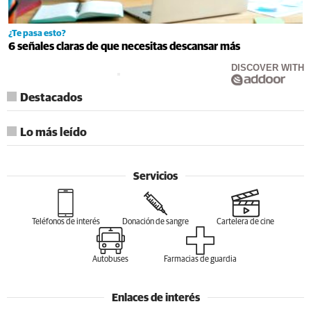
¿Te pasa esto?
6 señales claras de que necesitas descansar más
DISCOVER WITH
Destacados
Lo más leído
Servicios
Teléfonos de interés
Donación de sangre
Cartelera de cine
Autobuses
Farmacias de guardia
Enlaces de interés