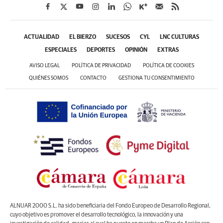
ACTUALIDAD
EL BIERZO
SUCESOS
CYL
LNC CULTURAS
ESPECIALES
DEPORTES
OPINIÓN
EXTRAS
AVISO LEGAL
POLÍTICA DE PRIVACIDAD
POLÍTICA DE COOKIES
QUIÉNES SOMOS
CONTACTO
GESTIONA TU CONSENTIMIENTO
ALNUAR 2000 S.L. ha sido beneficiaria del Fondo Europeo de Desarrollo Regional,
cuyo objetivo es promover el desarrollo tecnológico, la innovación y una