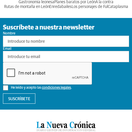
Gastronomia leonesa
Planes baratos por León
A la contra
Rutas de montaña en León
Enredabailes
Los personajes de Ful
Cataplasma
Suscríbete a nuestra newsletter
Nombre
Email
He leído y acepto las
condiciones legales
.
SUSCRÍBETE