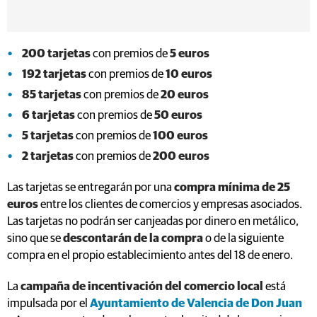
200 tarjetas
con premios de
5 euros
192 tarjetas
con premios de
10 euros
85 tarjetas
con premios de
20 euros
6 tarjetas
con premios de
50 euros
5 tarjetas
con premios de
100 euros
2 tarjetas
con premios de
200 euros
Las tarjetas se entregarán por una
compra mínima de 25
euros
entre los clientes de comercios y empresas asociados.
Las tarjetas no podrán ser canjeadas por dinero en metálico,
sino que se
descontarán de la compra
o de la siguiente
compra en el propio establecimiento antes del 18 de enero.
La
campaña de incentivación del comercio local
está
impulsada por el
Ayuntamiento de Valencia de Don Juan