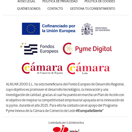
AVISO LEGAL
POLÍTICA DE PRIVACIDAD
POLÍTICA DE COOKIES
QUIÉNES SOMOS
CONTACTO
GESTIONA TU CONSENTIMIENTO
ALNUAR 2000 S.L. ha sido beneficiaria del Fondo Europeo de Desarrollo Regional,
cuyo objetivo es promover el desarrollo tecnológico, la innovación y una
investigación de calidad, gracias al cual ha puesto en marcha un Plan de Acción con
el objetivo de mejorar la competitividad empresarial apoyada en la innovación de
la pyme, durante el año 2025. Para ello ha contado con el apoyo del Programa
Pyme Innova de la Cámara de Comercio de León
#EuropaSeSiente”
Controlado por OJDinteractiva