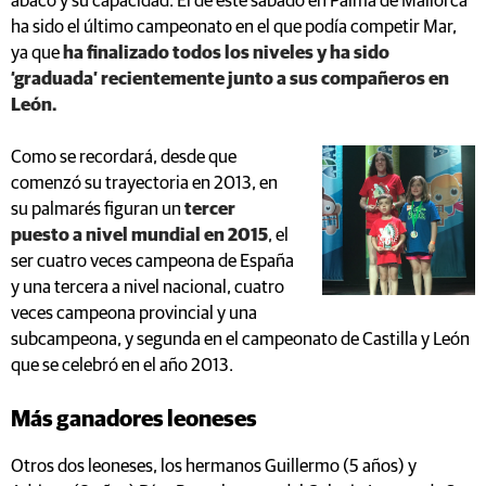
ábaco y su capacidad. El de este sábado en Palma de Mallorca
ha sido el último campeonato en el que podía competir Mar,
ya que
ha finalizado todos los niveles y ha sido
‘graduada’ recientemente junto a sus compañeros en
León.
Como se recordará, desde que
comenzó su trayectoria en 2013, en
su palmarés figuran un
tercer
puesto a nivel mundial en 2015
, el
ser cuatro veces campeona de España
y una tercera a nivel nacional, cuatro
veces campeona provincial y una
subcampeona, y segunda en el campeonato de Castilla y León
que se celebró en el año 2013.
Más ganadores leoneses
Otros dos leoneses, los hermanos Guillermo (5 años) y