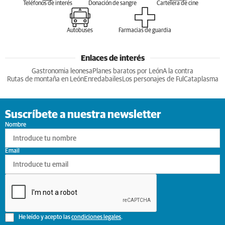
Teléfonos de interés
Donación de sangre
Cartelera de cine
Autobuses
Farmacias de guardia
Enlaces de interés
Gastronomia leonesa
Planes baratos por León
A la contra
Rutas de montaña en León
Enredabailes
Los personajes de Ful
Cataplasma
Suscríbete a nuestra newsletter
Nombre
Email
He leído y acepto las
condiciones legales
.