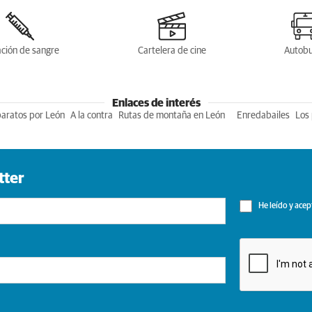
ción de sangre
Cartelera de cine
Autob
Enlaces de interés
baratos por León
A la contra
Rutas de montaña en León
Enredabailes
Los 
tter
He leído y acep