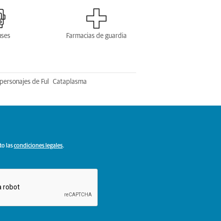
uses
Farmacias de guardia
personajes de Ful
Cataplasma
to las
condiciones legales
.