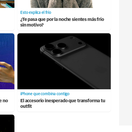
Esto explica el frío
¿Te pasa que por la noche sientes más frío
sin motivo?
iPhone que combina contigo
e no
El accesorio inesperado que transforma tu
outfit