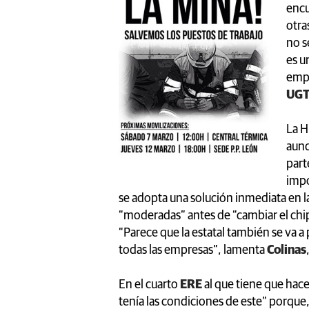
encu
otra
no s
es u
empl
UGT 
La H
aunq
part
impo
se adopta una solución inmediata en la
“moderadas” antes de “cambiar el chip” 
“Parece que la estatal también se va a
todas las empresas”, lamenta
Colinas
En el cuarto
ERE
al que tiene que hac
tenía las condiciones de este” porque,