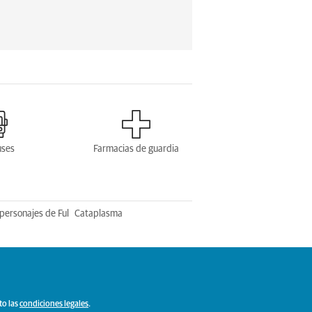
uses
Farmacias de guardia
personajes de Ful
Cataplasma
to las
condiciones legales
.