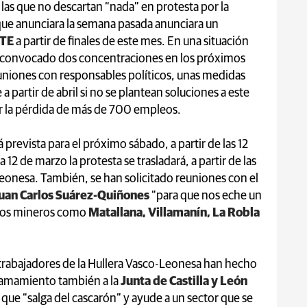
las que no descartan “nada” en protesta por la
que anunciara la semana pasada anunciara un
TE
a partir de finales de este mes. En una situación
convocado dos concentraciones en los próximos
uniones con responsables políticos, unas medidas
 partir de abril si no se plantean soluciones a este
r la pérdida de más de 700 empleos.
 prevista para el próximo sábado, a partir de las 12
ía 12 de marzo la protesta se trasladará, a partir de las
l leonesa. También, se han solicitado reuniones con el
uan Carlos Suárez-Quiñones
“para que nos eche un
pios mineros como
Matallana, Villamanín, La Robla
trabajadores de la Hullera Vasco-Leonesa han hecho
lamamiento también a la
Junta de Castilla y León
 que “salga del cascarón” y ayude a un sector que se