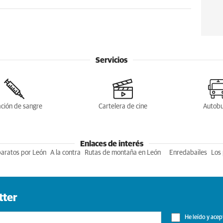
Servicios
ción de sangre
Cartelera de cine
Autob
Enlaces de interés
baratos por León
A la contra
Rutas de montaña en León
Enredabailes
Los 
tter
He leído y acep