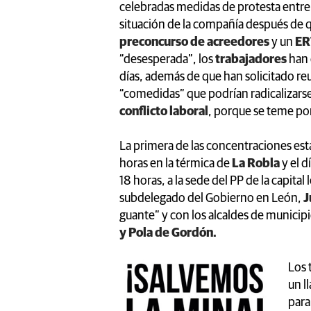
celebradas medidas de protesta entre 
situación de la compañía después de 
preconcurso de acreedores
y un
ER
“desesperada”, los
trabajadores
han 
días, además de que han solicitado re
“comedidas” que podrían radicalizarse a
conflicto laboral
, porque se teme po
La primera de las concentraciones está
horas en la térmica de
La Robla
y el d
18 horas, a la sede del PP de la capita
subdelegado del Gobierno en León,
J
guante” y con los alcaldes de munici
y Pola de Gordón.
Los 
un l
para