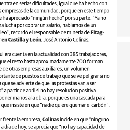
entra en serias dificultades, igual que ha hecho con
s empresas de la comunidad, porque en este tiempo
e ha apreciado “ningún hecho” por su parte. “Ya no
na lucha por cobrar un salario, hablamos de un
eo”, recordó el responsable de minería de
Fitag-
en Castilla y León
, José Antonio Colinas.
ullera cuenta en la actualidad con 385 trabajadores,
ue el resto hasta aproximadamente 700 forman
e de otras empresas auxiliares, un volumen
rtante de puestos de trabajo que se ve peligrar si no
 que se advierte de que las protestas van a ser
a partir de abril si no hay resolución positiva.
 poner manos a la obra, porque es una cascada para
, que insiste en que “nadie quiere quemar el carbón”.
er frente la empresa,
Colinas
incide en que “ninguno
 a día de hoy, se aprecia que “no hay capacidad de