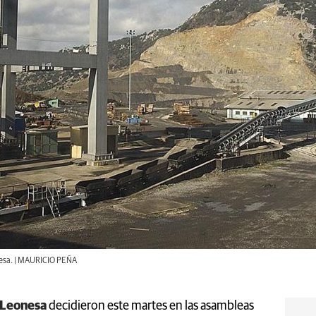
onesa. | MAURICIO PEÑA
-Leonesa
decidieron este martes en las asambleas